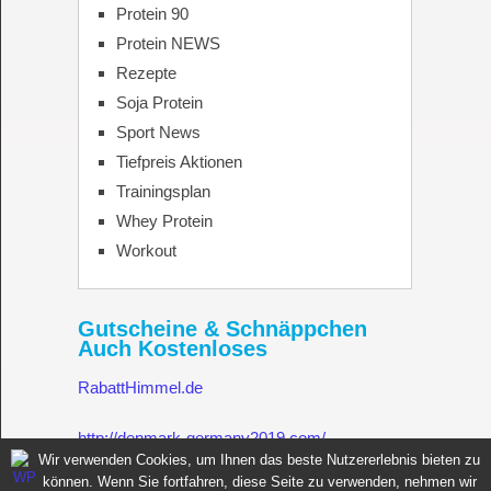
Protein 90
Protein NEWS
Rezepte
Soja Protein
Sport News
Tiefpreis Aktionen
Trainingsplan
Whey Protein
Workout
Gutscheine & Schnäppchen
Auch Kostenloses
RabattHimmel.de
http://denmark-germany2019.com/
Wir verwenden Cookies, um Ihnen das beste Nutzererlebnis bieten zu
können. Wenn Sie fortfahren, diese Seite zu verwenden, nehmen wir
Gutschein.Rabatthimmel.de