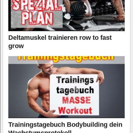
Deltamuskel trainieren row to fast
grow
Trainingstagebuch Bodybuilding dein
Wachstumsprotokoll