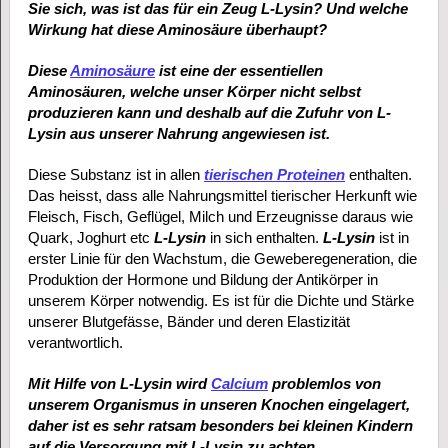
Sie sich, was ist das für ein Zeug L-Lysin
? Und welche
Wirkung hat diese Aminosäure überhaupt?
Diese
Aminosäure
ist eine der essentiellen
Aminosäuren, welche unser Körper nicht selbst
produzieren kann und deshalb auf die Zufuhr von L-
Lysin aus unserer Nahrung angewiesen ist.
Diese Substanz ist in allen
tierischen Proteinen
enthalten.
Das heisst, dass alle Nahrungsmittel tierischer Herkunft wie
Fleisch, Fisch, Geflügel, Milch und Erzeugnisse daraus wie
Quark, Joghurt etc
L-Lysin
in sich enthalten.
L-Lysin
ist in
erster Linie für den Wachstum, die Geweberegeneration, die
Produktion der Hormone und Bildung der Antikörper in
unserem Körper notwendig. Es ist für die Dichte und Stärke
unserer Blutgefässe, Bänder und deren Elastizität
verantwortlich.
Mit Hilfe von L-Lysin wird
Calcium
problemlos von
unserem Organismus in unseren Knochen eingelagert,
daher ist es sehr ratsam besonders bei kleinen Kindern
auf die Versorgung mit L-Lysin zu achten.