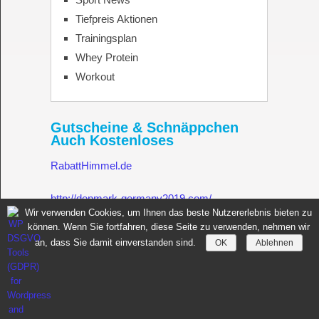
Tiefpreis Aktionen
Trainingsplan
Whey Protein
Workout
Gutscheine & Schnäppchen
Auch Kostenloses
RabattHimmel.de
http://denmark-germany2019.com/
Wir verwenden Cookies, um Ihnen das beste Nutzererlebnis bieten zu
können. Wenn Sie fortfahren, diese Seite zu verwenden, nehmen wir
Gutschein.Rabatthimmel.de
an, dass Sie damit einverstanden sind.
OK
Ablehnen
Sportnahrung für Muskelaufbau Fitness Made in Germany
Copyright © 2026.
All rights reserved.
Copyright by
toptenseo.de
News
Sportnahrung
Datenschutz
Impressum
Whey Protein
Kontakt
Datenauszug
Löschanfrage