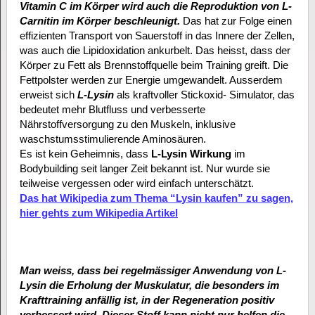
Vitamin C im Körper wird auch die Reproduktion von L-
Carnitin im Körper beschleunigt.
Das hat zur Folge einen
effizienten Transport von Sauerstoff in das Innere der Zellen,
was auch die Lipidoxidation ankurbelt. Das heisst, dass der
Körper zu Fett als Brennstoffquelle beim Training greift. Die
Fettpolster werden zur Energie umgewandelt. Ausserdem
erweist sich
L-Lysin
als kraftvoller Stickoxid- Simulator, das
bedeutet mehr Blutfluss und verbesserte
Nährstoffversorgung zu den Muskeln, inklusive
waschstumsstimulierende Aminosäuren.
Es ist kein Geheimnis, dass
L-Lysin Wirkung
im
Bodybuilding seit langer Zeit bekannt ist. Nur wurde sie
teilweise vergessen oder wird einfach unterschätzt.
Das hat Wikipedia zum Thema “Lysin kaufen” zu sagen,
hier gehts zum Wikipedia Artikel
Man weiss, dass bei regelmässiger Anwendung von L-
Lysin die Erholung der Muskulatur, die besonders im
Krafttraining anfällig ist, in der Regeneration positiv
verbessert wird.
Dieser Stoff kann nicht nur helfen die