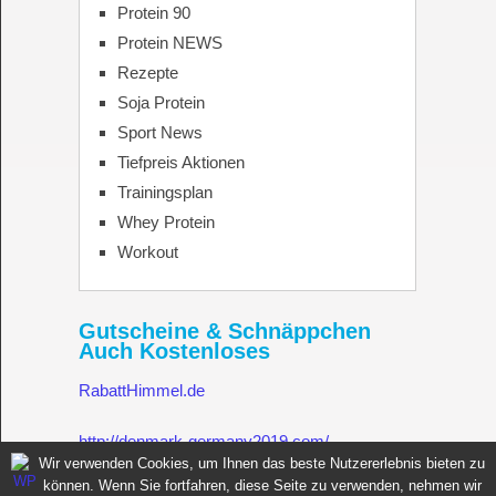
Protein 90
Protein NEWS
Rezepte
Soja Protein
Sport News
Tiefpreis Aktionen
Trainingsplan
Whey Protein
Workout
Gutscheine & Schnäppchen
Auch Kostenloses
RabattHimmel.de
http://denmark-germany2019.com/
Wir verwenden Cookies, um Ihnen das beste Nutzererlebnis bieten zu
können. Wenn Sie fortfahren, diese Seite zu verwenden, nehmen wir
Gutschein.Rabatthimmel.de