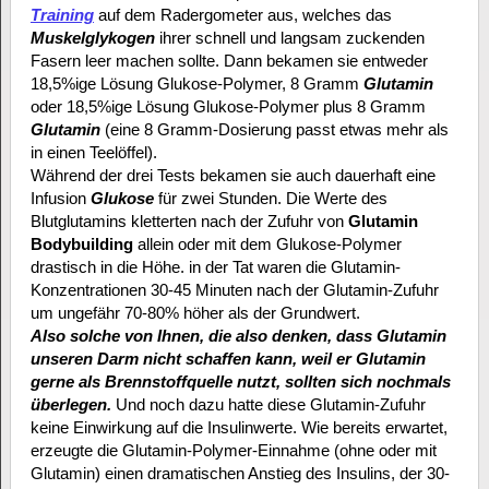
Training
auf dem Radergometer aus, welches das
Muskelglykogen
ihrer schnell und langsam zuckenden
Fasern leer machen sollte. Dann bekamen sie entweder
18,5%ige Lösung Glukose-Polymer, 8 Gramm
Glutamin
oder 18,5%ige Lösung Glukose-Polymer plus 8 Gramm
Glutamin
(eine 8 Gramm-Dosierung passt etwas mehr als
in einen Teelöffel).
Während der drei Tests bekamen sie auch dauerhaft eine
Infusion
Glukose
für zwei Stunden. Die Werte des
Blutglutamins kletterten nach der Zufuhr von
Glutamin
Bodybuilding
allein oder mit dem Glukose-Polymer
drastisch in die Höhe. in der Tat waren die Glutamin-
Konzentrationen 30-45 Minuten nach der Glutamin-Zufuhr
um ungefähr 70-80% höher als der Grundwert.
Also solche von Ihnen, die also denken, dass Glutamin
unseren Darm nicht schaffen kann, weil er Glutamin
gerne als Brennstoffquelle nutzt, sollten sich nochmals
überlegen.
Und noch dazu hatte diese Glutamin-Zufuhr
keine Einwirkung auf die Insulinwerte. Wie bereits erwartet,
erzeugte die Glutamin-Polymer-Einnahme (ohne oder mit
Glutamin) einen dramatischen Anstieg des Insulins, der 30-