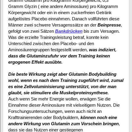
Gramm Glutamin pro Kilogramm Körpergewicht, 0,3
Gramm Glyzin ( eine andere Aminosäure) pro Kilogramm
Körpergewicht oder ein in einem zuckerfreien Getränk
aufgelöstes Placebo einnahmen. Danach vollführten diese
Männer zwei schwere Versagenssätze an der
Beinpresse
,
gefolgt von zwei Sätzen
Bankdrücken
bis zum Versagen.
Was die erzielte Trainingsleistung betraf, konnte kein
Unterschied zwischen den Placebo- und den
Aminosäurengruppen festgestellt werden,
was indiziert,
dass die Glutaminzufuhr vor dem Training keinen
ergogenen Effekt ausübte.
Die beste Wirkung zeigt aber Glutamin Bodybuilding
wohl, wenn es nach dem Training zugeführt wird, zumal
es eine Zellvoluminisierung unterstützt, von der man
glaubt, sie stimuliere die Muskelproteinsynthese.
Auch wenn Sie mehr Energie wollen, erwägen Sie die
Einnahme dieser Aminosäure mit vielseitigem Nutzen. Die
Forschungsuntersuchungen, wenn auch nicht an
Krafttrainierenden oder Bodybuildern,
können noch eine
andere Wirkung von Glutamin zum Vorschein bringen
,
dass sie das Nutzen einer gestiegenen