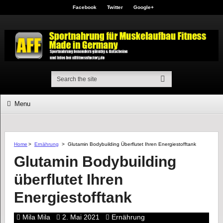
Facebook
Twitter
Google+
Menu
Home
>
Ernährung
>
Glutamin Bodybuilding Überflutet Ihren Energiestofftank
Glutamin Bodybuilding
überflutet Ihren
Energiestofftank
Mila Mila
2. Mai 2021
Ernährung