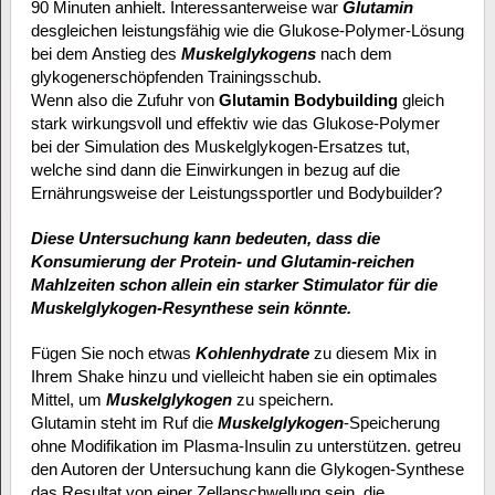
90 Minuten anhielt. Interessanterweise war
Glutamin
desgleichen leistungsfähig wie die Glukose-Polymer-Lösung
bei dem Anstieg des
Muskelglykogens
nach dem
glykogenerschöpfenden Trainingsschub.
Wenn also die Zufuhr von
Glutamin Bodybuilding
gleich
stark wirkungsvoll und effektiv wie das Glukose-Polymer
bei der Simulation des Muskelglykogen-Ersatzes tut,
welche sind dann die Einwirkungen in bezug auf die
Ernährungsweise der Leistungssportler und Bodybuilder?
Diese Untersuchung kann bedeuten, dass die
Konsumierung der Protein- und Glutamin-reichen
Mahlzeiten schon allein ein starker Stimulator für die
Muskelglykogen-Resynthese sein könnte.
Fügen Sie noch etwas
Kohlenhydrate
zu diesem Mix in
Ihrem Shake hinzu und vielleicht haben sie ein optimales
Mittel, um
Muskelglykogen
zu speichern.
Glutamin steht im Ruf die
Muskelglykogen
-Speicherung
ohne Modifikation im Plasma-Insulin zu unterstützen. getreu
den Autoren der Untersuchung kann die Glykogen-Synthese
das Resultat von einer Zellanschwellung sein, die