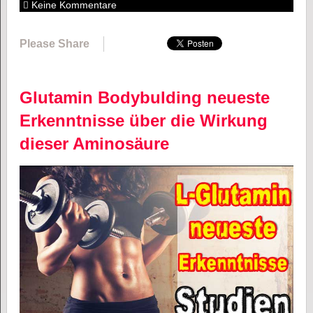
Keine Kommentare
Please Share
Glutamin Bodybulding neueste
Erkenntnisse über die Wirkung
dieser Aminosäure