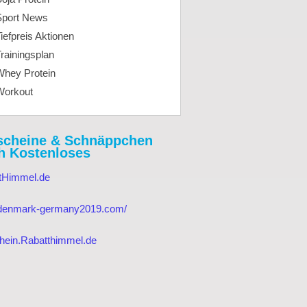
Sport News
iefpreis Aktionen
rainingsplan
Whey Protein
Workout
scheine & Schnäppchen
h Kostenloses
tHimmel.de
//denmark-germany2019.com/
hein.Rabatthimmel.de