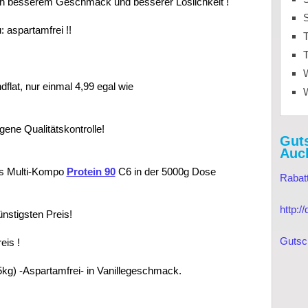
h besserem Geschmack und besserer Löslichkeit !
: aspartamfrei !!
T
T
lat, nur einmal 4,99 egal wie
gene Qualitätskontrolle!
Gut
Auc
es Multi-Kompo
Protein 90
C6 in der 5000g Dose
Rabat
http:
nstigsten Preis!
Gutsc
eis !
5kg) -Aspartamfrei- in Vanillegeschmack.