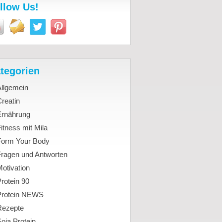
llow Us!
tegorien
Allgemein
reatin
Ernährung
itness mit Mila
Form Your Body
Fragen und Antworten
otivation
rotein 90
Protein NEWS
Rezepte
oja Protein