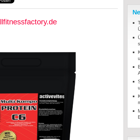
Ne
lfitnessfactory.de
T
K
u
B
u
K
m
M