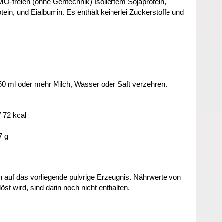
-freien (ohne Gentechnik) Isoliertem Sojaprotein,
ein, und Eialbumin. Es enthält keinerlei Zuckerstoffe und
250 ml oder mehr Milch, Wasser oder Saft verzehren.
 72 kcal
7 g
h auf das vorliegende pulvrige Erzeugnis. Nährwerte von
öst wird, sind darin noch nicht enthalten.