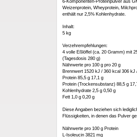
6-Komponenten-Proteinpulver aus GMO
Weizenprotein, Wheyprotein, Milchprot
enthält nur 2,5% Kohlenhydrate.
Inhalt:
5 kg
Verzehrempfehlungen:
4 volle Eßlöffel (ca. 20 Gramm) mit 
(Tagesdosis 280 g)
Nährwerte pro 100 g pro 20 g
Brennwert 1520 kJ / 360 kcal 306 kJ /
Protein 85,5 g 17,1 g
Protein (Trockensubstanz) 88,5 g 17,
Kohlenhydrate 2,5 g 0,50 g
Fett 1,0 g 0,20 g
Diese Angaben beziehen sich lediglic
Flüssigkeiten, in denen das Pulver gel
Nährwerte pro 100 g Protein
L-Isoleucin 3821 mg