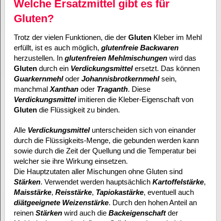
Welche Ersatzmittel gibt es für
Gluten?
Trotz der vielen Funktionen, die der
Gluten
Kleber im Mehl
erfüllt, ist es auch möglich,
glutenfreie Backwaren
herzustellen. In
glutenfreien Mehlmischungen
wird das
Gluten
durch ein
Verdickungsmittel
ersetzt. Das können
Guarkernmehl
oder
Johannisbrotkernmehl
sein,
manchmal
Xanthan
oder
Traganth
. Diese
Verdickungsmittel
imitieren die Kleber-Eigenschaft von
Gluten
die Flüssigkeit zu binden.
Alle
Verdickungsmittel
unterscheiden sich von einander
durch die Flüssigkeits-Menge, die gebunden werden kann
sowie durch die Zeit der Quellung und die Temperatur bei
welcher sie ihre Wirkung einsetzen.
Die Hauptzutaten aller Mischungen ohne Gluten sind
Stärken
. Verwendet werden hauptsächlich
Kartoffelstärke
,
Maisstärke
,
Reisstärke
,
Tapiokastärke
, eventuell auch
diätgeeignete Weizenstärke
. Durch den hohen Anteil an
reinen
Stärken
wird auch die
Backeigenschaft
der