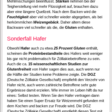
Mehlmischungen beeinflusst.
Stärken
nehmen bei der
Teigherstellung viel mehr Flüssigkeit auf, brauchen dazu
aber eine längere Quellzeit. Nach dem Backen wird die
Feuchtigkeit
aber viel schneller wieder abgegeben, als bei
herkömmlichen
Weizengebäck
. Daher altern diese
Backware viel schneller als die, die
Gluten
enthalten.
Sonderfall Hafer
Obwohl
Hafer
auch zu etwa
25 Prozent Gluten
enthält,
scheinen die
Proteinbestandteile
des Hafers weit weniger
bis gar nicht problematisch für Zölliakiebetroffene zu sein.
Auch die ca.
15 wissenschaftlichen Studien zur
Glutenfreiheit
von Hafer sagen dies aus, auch wenn nur
die Hälfte der Studien keine Probleme zeigte. Die
DGZ
(Deutsche Zölliakie Gesellschaft) empfiehlt den Verzehr von
Hafer nicht, auch wenn zahlreiche Betroffene sehr gute
Ergebnisse damit erzielen. WIe immer im Leben hilft da nur
eines: Selbst testen. Wenn Sie den Hafer vertragen dann
haben Sie einen Super Ersatz für Weizenmehl gefunden mit
dem Kochen und backen zur Freude wird. Die DGZ
(Deutsche Zölliakie Gesellschaft) empfiehlt diesen Test mit