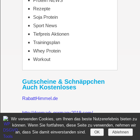
Protein NEWS
Rezepte
Soja Protein
Sport News
Tiefpreis Aktionen
Trainingsplan
Whey Protein
Workout
Gutscheine & Schnäppchen
Auch Kostenloses
RabattHimmel.de
http://denmark-germany2019.com/
Wir verwenden Cookies, um Ihnen das beste Nutzererlebnis bieten zu
können. Wenn Sie fortfahren, diese Seite zu verwenden, nehmen wir
Gutschein.Rabatthimmel.de
an, dass Sie damit einverstanden sind.
OK
Ablehnen