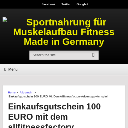
Facebook
Twitter
Google+
Menu
Home
>
Allgemein
>
Einkaufsgutschein 100 EURO Mit Dem Allfitnessfactory Adventsgewinnspiel
Einkaufsgutschein 100
EURO mit dem
allfitnessfactory