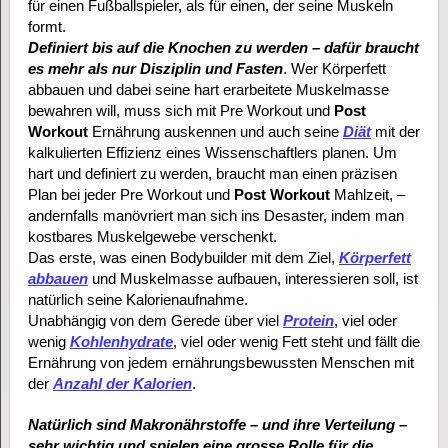
für einen Fußballspieler, als für einen, der seine Muskeln
formt.
Definiert bis auf die Knochen zu werden – dafür braucht
es mehr als nur Disziplin und Fasten
. Wer Körperfett
abbauen und dabei seine hart erarbeitete Muskelmasse
bewahren will, muss sich mit Pre Workout und
Post
Workout
Ernährung auskennen und auch seine
Diät
mit der
kalkulierten Effizienz eines Wissenschaftlers planen. Um
hart und definiert zu werden, braucht man einen präzisen
Plan bei jeder Pre Workout und
Post Workout
Mahlzeit, –
andernfalls manövriert man sich ins Desaster, indem man
kostbares Muskelgewebe verschenkt.
Das erste, was einen Bodybuilder mit dem Ziel,
Körperfett
abbauen
und Muskelmasse aufbauen, interessieren soll, ist
natürlich seine Kalorienaufnahme.
Unabhängig von dem Gerede über viel
Protein
, viel oder
wenig
Kohlenhydrate
, viel oder wenig Fett steht und fällt die
Ernährung von jedem ernährungsbewussten Menschen mit
der
Anzahl der Kalorien
.
Natürlich sind Makronährstoffe – und ihre Verteilung –
sehr wichtig und spielen eine grosse Rolle für die