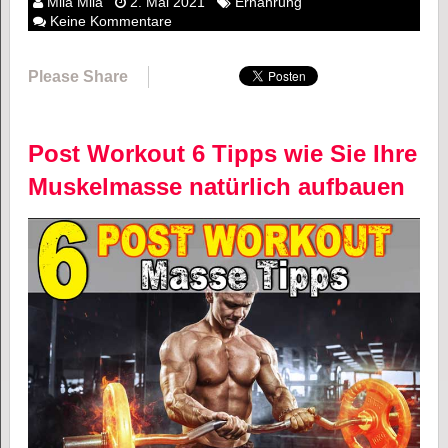
Mila Mila
2. Mai 2021
Ernährung
Keine Kommentare
Please Share
Post Workout 6 Tipps wie Sie Ihre
Muskelmasse natürlich aufbauen