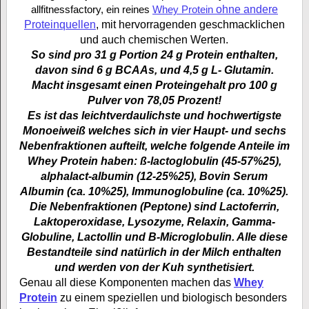
allfitnessfactory, ein reines
Whey Protein
ohne andere
Proteinquellen
, mit hervorragenden geschmacklichen
und auch chemischen We
rten.
So sind pro 31 g Portion 24 g Protein enthalten,
davon sind 6 g BCAAs, und 4,5 g L- Glutamin.
Macht insgesamt einen Proteingehalt pro 100 g
Pulver von 78,05 Prozent!
Es ist das leichtverdaulichste und hochwertigste
Monoeiweiß welches sich in vier Haupt- und sechs
Nebenfraktionen aufteilt, welche folgende Anteile im
Whey Protein haben: ß-lactoglobulin (45-57%25),
alphalact-albumin (12-25%25), Bovin Serum
Albumin (ca. 10%25), Immunoglobuline (ca. 10%25).
Die Nebenfraktionen (Peptone) sind Lactoferrin,
Laktoperoxidase, Lysozyme, Relaxin, Gamma-
Globuline, Lactollin und B-Microglobulin. Alle diese
Bestandteile sind natürlich in der Milch enthalten
und werden von der Kuh synthetisiert.
Genau all diese Komponenten machen das
Whey
Protein
zu einem speziellen und biologisch besonders