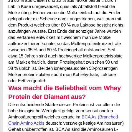
zu 80 % aus Casein und 20 % aus Molke besteht, durch
Lab in Käse umgewandelt, quasi als Abfallstoff bleibt die
Molke übrig. Früher wurde die Molke einfach auf die Felder
gekippt oder die Scheune damit angestrichen, weil man mit
dem Produkt welches über 80 % aus Laktose besteht nichts
anzufangen wusste. Erst Ende der achtziger Jahre wurden
das Verfahren entwickelt mit welchem man die Molke
aufkonzentrieren konnte, so das Molkenproteinkonzentrate
zwischen 35 % und 80 % Proteingehalt entstanden. Seit
etwa 15 Jahren sind auch hochwertige Molkenproteinisolate
am Markt erhältlich, deren Proteingehalt zwischen 90 und
98 % üblich ist. Bei den ionengetauschten 98-prozentigen
Molkenproteinisolaten sucht man Kohlehydrate, Laktose
oder Fett vergeblich.
Was macht die Beliebtheit vom Whey
Protein der Diamant aus?
Die entscheidende Stärke dieses Proteins ist vor allem die
hohe biologische Wertigkeit gefolgt vom sensationellen
Aminosäurenprofil welches gerade im
BCA As (
Branched-
Chain Amino Acids
deutsch: verzweigt kettige Aminosäuren
)
Gehalt unübertroffen ist. BCA As sind die Aminosäuren L-