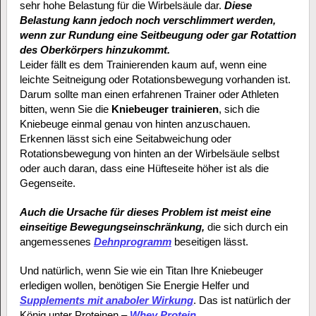
sehr hohe Belastung für die Wirbelsäule dar.
Diese
Belastung kann jedoch noch verschlimmert werden,
wenn zur Rundung eine Seitbeugung oder gar Rotattion
des Oberkörpers hinzukommt.
Leider fällt es dem Trainierenden kaum auf, wenn eine
leichte Seitneigung oder Rotationsbewegung vorhanden ist.
Darum sollte man einen erfahrenen Trainer oder Athleten
bitten, wenn Sie die
Kniebeuger trainieren
, sich die
Kniebeuge einmal genau von hinten anzuschauen.
Erkennen lässt sich eine Seitabweichung oder
Rotationsbewegung von hinten an der Wirbelsäule selbst
oder auch daran, dass eine Hüfteseite höher ist als die
Gegenseite.
Auch die Ursache für dieses Problem ist meist eine
einseitige Bewegungseinschränkung,
die sich durch ein
angemessenes
Dehnprogramm
beseitigen lässt.
Und natürlich, wenn Sie wie ein Titan Ihre Kniebeuger
erledigen wollen, benötigen Sie Energie Helfer und
Supplements mit anaboler Wirkung
. Das ist natürlich der
König unter Proteinen –
Whey Protein
.