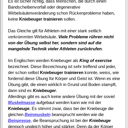
Es ist sicher richtig, dass Menschen, die durch einen
Bandscheibenvorfall oder degenerative
Wirbelsäulenveränderung schon Rückenprobleme haben,
keine
Kniebeuger trainieren
sollen.
Das Gleiche gilt für Athleten mit einer stark seitlich
verkrümmten Wirbelsäule.
Viele Probleme rühren nicht
von der Übung selbst her, sondern sind auf die
mangelnde Technik vieler Athleten zurückrufen
.
Im Englischen werden Kniebeuger als
King of exercise
bezeichnet. Diese Bezeichnung ist sehr treffend und jeder,
der schon selbst
Kniebeuger trainieren
konnte, weiss, wie
fordernd diese Übung für Körper und Geist ist. Wenn es eine
Übung gibt, die einen wirklich in Grund und Boden stampft,
dann sind es
Kniebeuger
.
Allerdings gibt es auch keine andere Übung mit der soviel
Muskelmasse
aufgebaut werden kann wie mit der
Kniebeuge
. Es stimmt zwar, dass bei der Kniebeuge die
gleichen
Beinmuskeln
beansprucht werden wie die
Beinpresse
, die Beanspruchung ist bei der
Kniebeuge
dennoch ungleich höher und stärker. Denn da der Körper