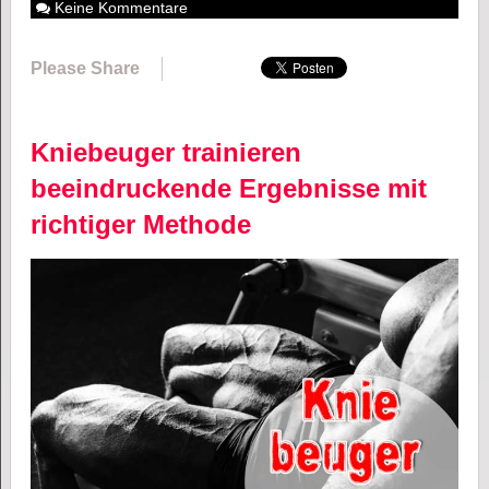
Keine Kommentare
Please Share
Kniebeuger trainieren
beeindruckende Ergebnisse mit
richtiger Methode