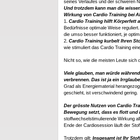
seines Verlaufes und der schweren Nac
Und trotzdem kann man die wissens
Wirkung von Cardio Training bei 
1.
Cardio Training hilft Körperfett
Bedürfnisse optimale Weise reguliert. 
die umso besser funktioniert, je optima
2.
Cardio Training kurbelt Ihren St
wie stimuliert das Cardio Training ei
Nicht so, wie die meisten Leute sich d
Viele glauben, man würde während 
verbrennen. Das ist ja ein Irrglaube
Grad als Energiematerial herangezog
geschieht, ist verschwindend gering.
Der grösste Nutzen von Cardio Trai
Bewegung setzt, dass es flott und 
stoffwechselstimulierende Wirkung al
Ende der Cardiosession läuft der Sto
Trotzdem gilt:
Insgesamt ist Ihr Sto