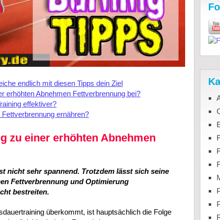
Fo
Ka
che endlich mit diesen Tipps dein Ziel
iner erhöhten Abnehmen Fettverbrennung bei?
aining effektiver?
C
n Fettverbrennung ernähren?
ing zu einer erhöhten Abnehmen
F
st nicht sehr spannend. Trotzdem lässt sich seine
M
men Fettverbrennung und Optimierung
P
icht bestreiten.
sdauertraining überkommt, ist hauptsächlich die Folge