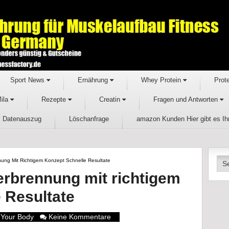
Sport News
Ernährung
Whey Protein
Prot
Mila
Rezepte
Creatin
Fragen und Antworten
Datenauszug
Löschanfrage
amazon Kunden Hier gibt es I
ng Mit Richtigem Konzept Schnelle Resultate
rbrennung mit richtigem
 Resultate
Your Body
Keine Kommentare