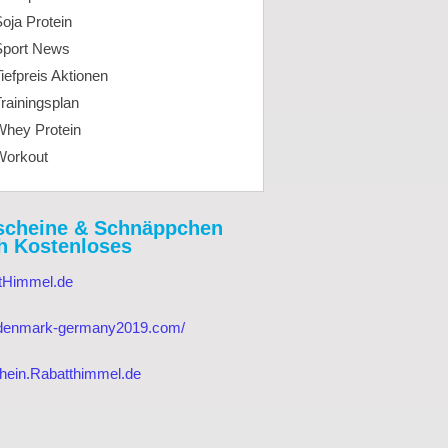
oja Protein
Sport News
iefpreis Aktionen
rainingsplan
Whey Protein
Workout
scheine & Schnäppchen
h Kostenloses
tHimmel.de
//denmark-germany2019.com/
hein.Rabatthimmel.de