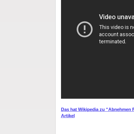
Das hat Wikipedia zu “Abnehmen F
Artikel