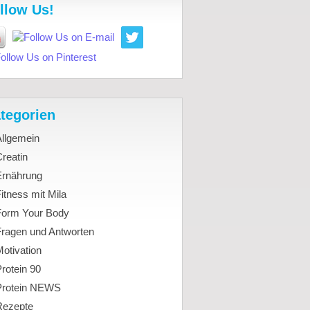
llow Us!
tegorien
Allgemein
reatin
Ernährung
itness mit Mila
Form Your Body
Fragen und Antworten
otivation
rotein 90
Protein NEWS
Rezepte