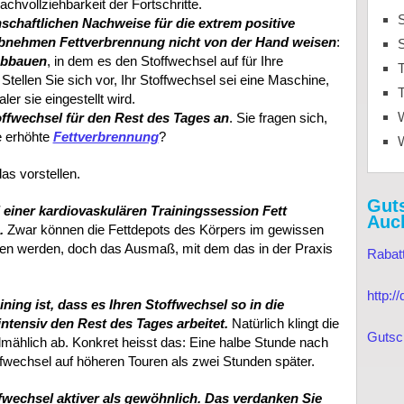
hvollziehbarkeit der Fortschritte.
S
chaftlichen Nachweise für die extrem positive
Abnehmen Fettverbrennung nicht von der Hand weisen
:
 abbauen
, in dem es den Stoffwechsel auf für Ihre
T
Stellen Sie sich vor, Ihr Stoffwechsel sei eine Maschine,
T
ler sie eingestellt wird.
offwechsel für den Rest des Tages an
. Sie fragen sich,
ne erhöhte
Fettverbrennung
?
as vorstellen.
Gut
einer kardiovaskulären Trainingssession Fett
Auc
.
Zwar können die Fettdepots des Körpers im gewissen
en werden, doch das Ausmaß, mit dem das in der Praxis
Rabat
http:
ning ist, dass es Ihren Stoffwechsel so in die
intensiv den Rest des Tages arbeitet.
Natürlich klingt die
Gutsc
lmählich ab. Konkret heisst das: Eine halbe Stunde nach
ffwechsel auf höheren Touren als zwei Stunden später.
ffwechsel aktiver als gewöhnlich. Das verdanken Sie