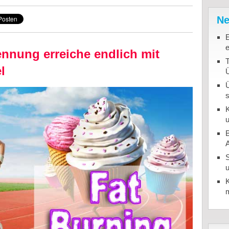
Ne
nnung erreiche endlich mit
T
l
K
u
B
u
K
m