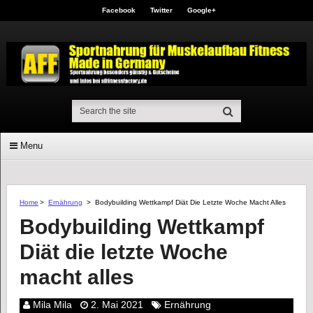
Facebook
Twitter
Google+
Menu
Home
>
Ernährung
>
Bodybuilding Wettkampf Diät Die Letzte Woche Macht Alles
Bodybuilding Wettkampf
Diät die letzte Woche
macht alles
Mila Mila
2. Mai 2021
Ernährung