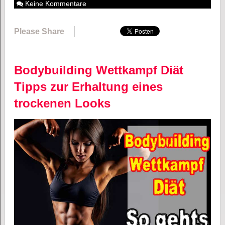
Keine Kommentare
Please Share
Bodybuilding Wettkampf Diät
Tipps zur Erhaltung eines
trockenen Looks