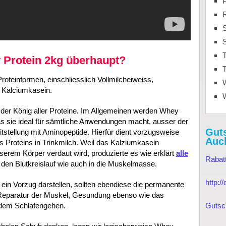
S
T
y Protein 2kg überhaupt?
T
 Proteinformen, einschliesslich Vollmilcheiweiss,
d Kalciumkasein.
der König aller Proteine. Im Allgemeinen werden Whey
as sie ideal für sämtliche Anwendungen macht, ausser der
Gut
stellung mit Aminopeptide. Hierfür dient vorzugsweise
Auc
s Proteins in Trinkmilch. Weil das Kalziumkasein
erem Körper verdaut wird, produzierte es wie erklärt
alle
Rabat
den Blutkreislauf wie auch in die Muskelmasse.
http:
 ein Vorzug darstellen, sollten ebendiese die permanente
 Reparatur der Muskel, Gesundung ebenso wie das
 dem Schlafengehen.
Gutsc