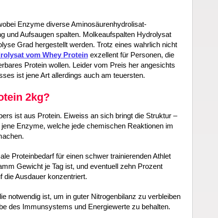
 wobei Enzyme diverse Aminosäurenhydrolisat-
g und Aufsaugen spalten. Molkeaufspalten Hydrolysat
lyse Grad hergestellt werden. Trotz eines wahrlich nicht
rolysat vom Whey Protein
exzellent für Personen, die
bares Protein wollen. Leider vom Preis her angesichts
ses ist jene Art allerdings auch am teuersten.
otein 2kg?
s ist aus Protein. Eiweiss an sich bringt die Struktur –
 all jene Enzyme, welche jede chemischen Reaktionen im
 machen.
ale Proteinbedarf für einen schwer trainierenden Athlet
amm Gewicht je Tag ist, und eventuell zehn Prozent
uf die Ausdauer konzentriert.
ie notwendig ist, um in guter Nitrogenbilanz zu verbleiben
abe des Immunsystems und Energiewerte zu behalten.