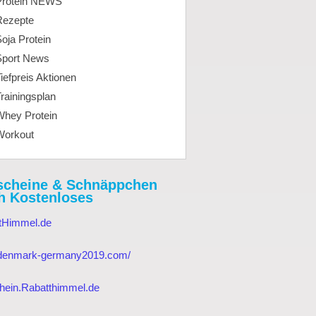
Protein NEWS
Rezepte
oja Protein
Sport News
iefpreis Aktionen
rainingsplan
Whey Protein
Workout
scheine & Schnäppchen
h Kostenloses
tHimmel.de
//denmark-germany2019.com/
hein.Rabatthimmel.de