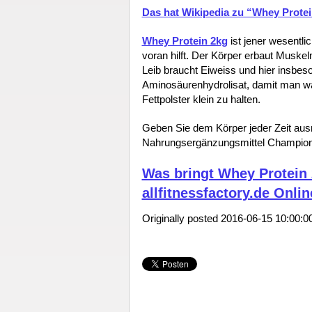
Das hat Wikipedia zu “Whey Protein
Whey Protein 2kg
ist jener wesentl
voran hilft. Der Körper erbaut Muske
Leib braucht Eiweiss und hier insbes
Aminosäurenhydrolisat, damit man wä
Fettpolster klein zu halten.
Geben Sie dem Körper jeder Zeit aus
Nahrungsergänzungsmittel Champion, d
Was bringt Whey Protein 
allfitnessfactory.de Onli
Originally posted 2016-06-15 10:00:00