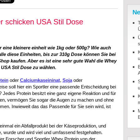
Ne
r schicken USA Stil Dose
T
 eine kleinere einheit wie 1kg oder 500g? Wie auch
K
lle diese Einheiten, bis zur 310g Dose können Sie bei
u
 Shop kaufen. Aber es ist eine sehr gute Wahl die Whey
B
n USA Stil Dose zu wählen.
tein
oder
Calciumkaseininat
,
Soja
oder
ise soll hier ein Sportler eine passende Entscheidung bei
u
? Jedes Protein besitzt eine ganz eigene Reaktion und für
K
tehen, vermögen Sie sogar die Augen zu machen und ohne
m
en. Inwieweit das das Passende für Sie sein wird, ist
M
 einmal ein Abfallprodukt bei der Käseproduktion, und
, wurde und wird viel und umfassend festgehalten.
er Forscher und Sportler Whey Protein von der