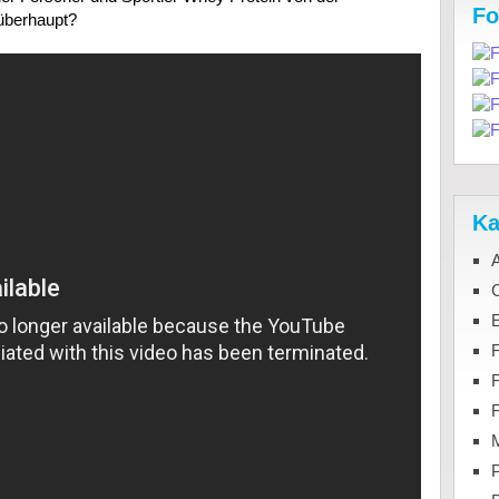
Fo
überhaupt?
Ka
C
F
M
P