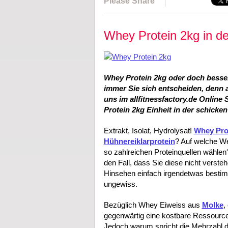
Please Share
Whey Protein 2kg in de
Whey Protein 2kg oder doch besser
immer Sie sich entscheiden, denn a
uns im allfitnessfactory.de Online
Protein 2kg Einheit in der schicke
Extrakt, Isolat, Hydrolysat!
Whey Pro
Hühnereiklarprotein
? Auf welche We
so zahlreichen Proteinquellen wählen
den Fall, dass Sie diese nicht vers
Hinsehen einfach irgendetwas bestimm
ungewiss.
Bezüglich Whey Eiweiss aus
Molke
,
gegenwärtig eine kostbare Ressource
Jedoch warum spricht die Mehrzahl d