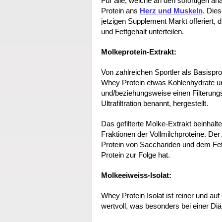
Für alle, welche an den sofortigen a
Protein ans
Herz und Muskeln
. Dies
jetzigen Supplement Markt offeriert, 
und Fettgehalt unterteilen.
Molkeprotein-Extrakt:
Von zahlreichen Sportler als Basispro
Whey Protein etwas Kohlenhydrate un
und/beziehungsweise einen Filterungs
Ultrafiltration benannt, hergestellt.
Das gefilterte Molke-Extrakt beinhal
Fraktionen der Vollmilchproteine. De
Protein von Sacchariden und dem Fet
Protein zur Folge hat.
Molkeeiweiss-Isolat:
Whey Protein Isolat ist reiner und au
wertvoll, was besonders bei einer Diät