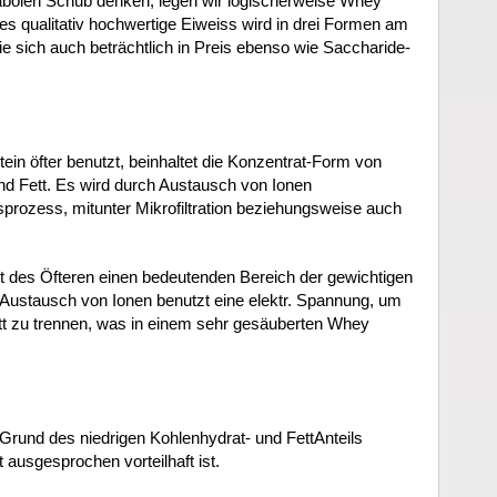
nabolen Schub denken, legen wir logischerweise Whey
es qualitativ hochwertige Eiweiss wird in drei Formen am
die sich auch beträchtlich in Preis ebenso wie Saccharide-
tein öfter benutzt, beinhaltet die Konzentrat-Form von
d Fett. Es wird durch Austausch von Ionen
prozess, mitunter Mikrofiltration beziehungsweise auch
tet des Öfteren einen bedeutenden Bereich der gewichtigen
r Austausch von Ionen benutzt eine elektr. Spannung, um
t zu trennen, was in einem sehr gesäuberten Whey
f Grund des niedrigen Kohlenhydrat- und FettAnteils
 ausgesprochen vorteilhaft ist.