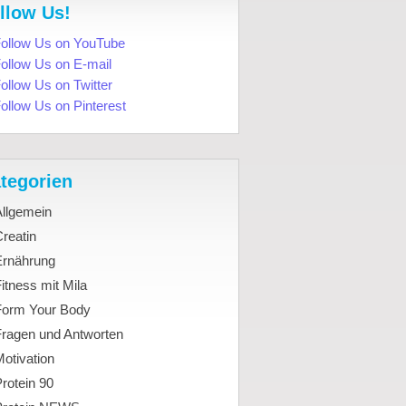
llow Us!
tegorien
Allgemein
reatin
Ernährung
itness mit Mila
Form Your Body
Fragen und Antworten
otivation
rotein 90