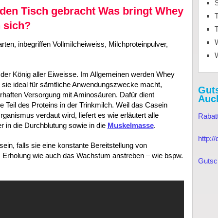
den Tisch gebracht Was bringt Whey
T
 sich?
T
arten, inbegriffen Vollmilcheiweiss, Milchproteinpulver,
der König aller Eiweisse. Im Allgemeinen werden Whey
s sie ideal für sämtliche Anwendungszwecke macht,
Gut
rhaften Versorgung mit Aminosäuren. Dafür dient
Auc
 Teil des Proteins in der Trinkmilch. Weil das Casein
nismus verdaut wird, liefert es wie erläutert alle
Rabat
 in die Durchblutung sowie in die
Muskelmasse
.
http:
sein, falls sie eine konstante Bereitstellung von
, Erholung wie auch das Wachstum anstreben – wie bspw.
Gutsc