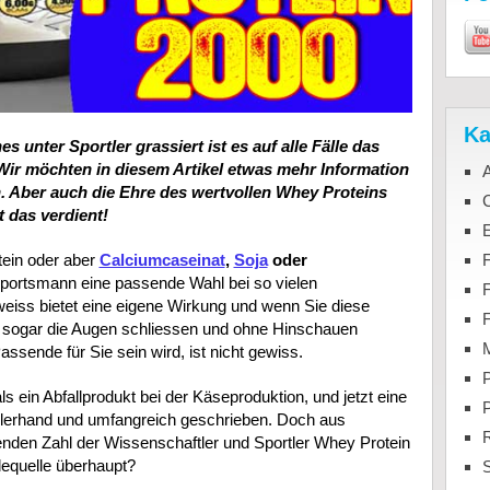
Ka
s unter Sportler grassiert ist es auf alle Fälle das
ir möchten in diesem Artikel etwas mehr Information
n. Aber auch die Ehre des wertvollen Whey Proteins
C
 das verdient!
F
tein oder aber
Calciumcaseinat
,
Soja
oder
Sportsmann eine passende Wahl bei so vielen
eiss bietet eine eigene Wirkung und wenn Sie diese
e sogar die Augen schliessen und ohne Hinschauen
M
sende für Sie sein wird, ist nicht gewiss.
P
ein Abfallprodukt bei der Käseproduktion, und jetzt eine
allerhand und umfangreich geschrieben. Doch aus
nden Zahl der Wissenschaftler und Sportler Whey Protein
equelle überhaupt?
S