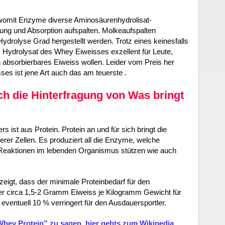
 womit Enzyme diverse Aminosäurenhydrolisat-
ung und Absorption aufspalten. Molkeaufspalten
ydrolyse Grad hergestellt werden. Trotz eines keinesfalls
ydrolysat des Whey Eiweisses exzellent für Leute,
 absorbierbares Eiweiss wollen. Leider vom Preis her
ses ist jene Art auch das am teuerste .
ch die Hinterfragung von Was bringt
ist aus Protein. Protein an und für sich bringt die
erer Zellen. Es produziert all die Enzyme, welche
Reaktionen im lebenden Organismus stützen wie auch
eigt, dass der minimale Proteinbedarf für den
ler circa 1,5-2 Gramm Eiweiss je Kilogramm Gewicht für
eventuell 10 % verringert für den Ausdauersportler.
Whey Protein” zu sagen, hier gehts zum Wikipedia