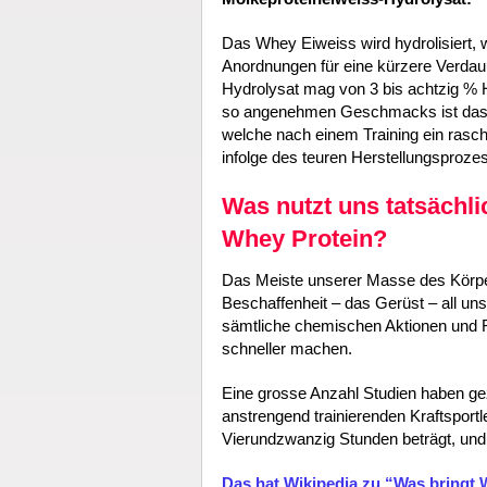
Das Whey Eiweiss wird hydrolisiert,
Anordnungen für eine kürzere Verdau
Hydrolysat mag von 3 bis achtzig % H
so angenehmen Geschmacks ist das H
welche nach einem Training ein rasch
infolge des teuren Herstellungsprozes
Was nutzt uns tatsächli
Whey Protein?
Das Meiste unserer Masse des Körpers 
Beschaffenheit – das Gerüst – all uns
sämtliche chemischen Aktionen und 
schneller machen.
Eine grosse Anzahl Studien haben gez
anstrengend trainierenden Kraftsport
Vierundzwanzig Stunden beträgt, und 
Das hat Wikipedia zu “Was bringt 