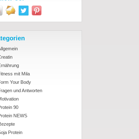
tegorien
Allgemein
reatin
Ernährung
itness mit Mila
Form Your Body
Fragen und Antworten
otivation
rotein 90
Protein NEWS
Rezepte
oja Protein