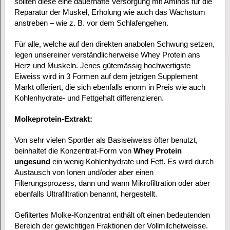
sollten diese eine dauerhafte Versorgung mit Aminos für die
Reparatur der Muskel, Erholung wie auch das Wachstum
anstreben – wie z. B. vor dem Schlafengehen.
Für alle, welche auf den direkten anabolen Schwung setzen,
legen unsereiner verständlicherweise Whey Protein ans
Herz und Muskeln. Jenes gütemässig hochwertigste
Eiweiss wird in 3 Formen auf dem jetzigen Supplement
Markt offeriert, die sich ebenfalls enorm in Preis wie auch
Kohlenhydrate- und Fettgehalt differenzieren.
Molkeprotein-Extrakt:
Von sehr vielen Sportler als Basiseiweiss öfter benutzt,
beinhaltet die Konzentrat-Form von
Whey Protein
ungesund
ein wenig Kohlenhydrate und Fett. Es wird durch
Austausch von Ionen und/oder aber einen
Filterungsprozess, dann und wann Mikrofiltration oder aber
ebenfalls Ultrafiltration benannt, hergestellt.
Gefiltertes Molke-Konzentrat enthält oft einen bedeutenden
Bereich der gewichtigen Fraktionen der Vollmilcheiweisse.