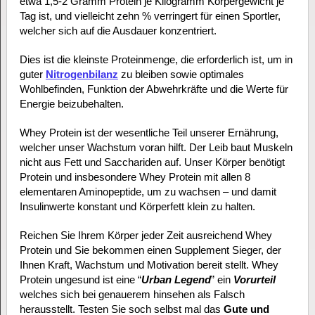
etwa 1,5-2 Gramm Protein je Kilogramm Körpergewicht je
Tag ist, und vielleicht zehn % verringert für einen Sportler,
welcher sich auf die Ausdauer konzentriert.
Dies ist die kleinste Proteinmenge, die erforderlich ist, um in
guter
Nitrogenbilanz
zu bleiben sowie optimales
Wohlbefinden, Funktion der Abwehrkräfte und die Werte für
Energie beizubehalten.
Whey Protein ist der wesentliche Teil unserer Ernährung,
welcher unser Wachstum voran hilft. Der Leib baut Muskeln
nicht aus Fett und Sacchariden auf. Unser Körper benötigt
Protein und insbesondere Whey Protein mit allen 8
elementaren Aminopeptide, um zu wachsen – und damit
Insulinwerte konstant und Körperfett klein zu halten.
Reichen Sie Ihrem Körper jeder Zeit ausreichend Whey
Protein und Sie bekommen einen Supplement Sieger, der
Ihnen Kraft, Wachstum und Motivation bereit stellt. Whey
Protein ungesund ist eine “
Urban Legend
” ein
Vorurteil
welches sich bei genauerem hinsehen als Falsch
herausstellt. Testen Sie soch selbst mal das
Gute und