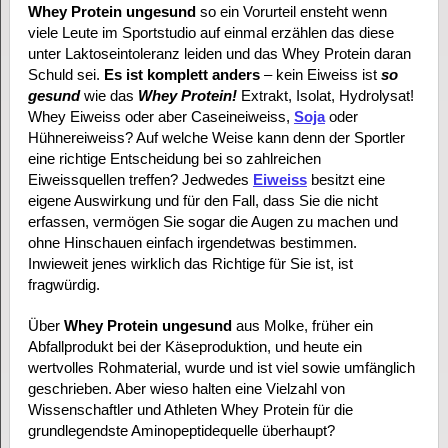
Whey Protein ungesund
so ein Vorurteil ensteht wenn
viele Leute im Sportstudio auf einmal erzählen das diese
unter Laktoseintoleranz leiden und das Whey Protein daran
Schuld sei.
Es ist komplett anders
– kein Eiweiss ist
so
gesund
wie das
Whey Protein!
Extrakt, Isolat, Hydrolysat!
Whey Eiweiss oder aber Caseineiweiss,
Soja
oder
Hühnereiweiss? Auf welche Weise kann denn der Sportler
eine richtige Entscheidung bei so zahlreichen
Eiweissquellen treffen? Jedwedes
Eiweiss
besitzt eine
eigene Auswirkung und für den Fall, dass Sie die nicht
erfassen, vermögen Sie sogar die Augen zu machen und
ohne Hinschauen einfach irgendetwas bestimmen.
Inwieweit jenes wirklich das Richtige für Sie ist, ist
fragwürdig.
Über
Whey Protein ungesund
aus Molke, früher ein
Abfallprodukt bei der Käseproduktion, und heute ein
wertvolles Rohmaterial, wurde und ist viel sowie umfänglich
geschrieben. Aber wieso halten eine Vielzahl von
Wissenschaftler und Athleten Whey Protein für die
grundlegendste Aminopeptidequelle überhaupt?