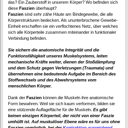
das? Ein Zauberstoff in unserem Körper? Wo befinden sich
diese
Faszien
überhaupt?
Faszien
sind sehr zähe Häute am Bindegewebe, die alle
Körperstrukturen bedecken. Als ununterbrochene Gewebe-
Einheit erschaffen sie ein verflochtenes Netz, über welches
sich alle Körperteile zusammen miteinander in funktionaler
Verbindung befinden.
Sie sichern die anatomische Integrität und die
Funktionsfähigkeit unseres Muskelsystems, leiten
mechanische Kräfte weiter, dienen der Stoßdämpfung
und dem Schutz gegen Verletzungen (Traumata) und
übernehmen eine bedeutende Aufgabe im Bereich des
Stoffwechsels und des Abwehrsystems vom
menschlichen Körper.
Dank der
Faszien
können die Muskeln ihre anatomische
Form bewahren. Weil sie sich kaum verformen, bilden sie
eine stützende Auflagefläche für die Muskeln.
Es gibt
keinen einzigen Körperteil, der nicht von einer Faszie
umhüllt ist.
Auf muskulöser Ebene wäre es für uns ohne
Faszien unmöglich, bei der
Kontraktion ausreichend