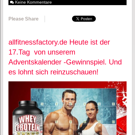
Keine Kommentare
Please Share
allfitnessfactory.de Heute ist der
17.Tag von unserem
Adventskalender -Gewinnspiel. Und
es lohnt sich reinzuschauen!