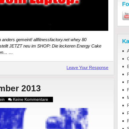
Fo
anders gemeint! allfitnessfactory.net whey 80
Ka
estellt JETZT neu im SHOP: Die leckeren Energy Cake
ssen… …
C
Leave Your Response
F
mber 2013
M
ein
Keine Kommentare
P
S