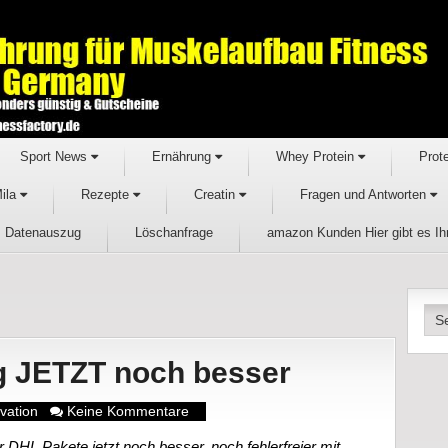
Sport News
Ernährung
Whey Protein
Prot
Mila
Rezepte
Creatin
Fragen und Antworten
Datenauszug
Löschanfrage
amazon Kunden Hier gibt es I
g JETZT noch besser
vation
Keine Kommentare
DHL Pakete jetzt noch besser, noch fehlerfreier mit