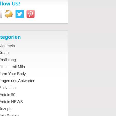
llow Us!
tegorien
Allgemein
reatin
Ernährung
itness mit Mila
Form Your Body
Fragen und Antworten
otivation
rotein 90
Protein NEWS
Rezepte
oja Protein