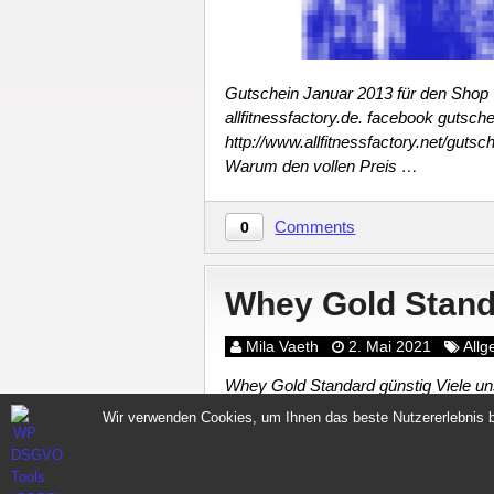
Gutschein Januar 2013 für den Shop
allfitnessfactory.de. facebook gutsch
http://www.allfitnessfactory.net/gutsche
Warum den vollen Preis …
Comments
0
Whey Gold Stand
Mila Vaeth
2. Mai 2021
All
Whey Gold Standard günstig Viele un
kaufen daher jetzt diese Aktion : Whey
Wir verwenden Cookies, um Ihnen das beste Nutzererlebnis b
Verkaufspreises …