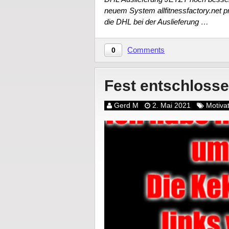
neuem System allfitnessfactory.net pro
die DHL bei der Auslieferung …
Comments
0
Fest entschloss
Gerd M
2. Mai 2021
Motiva