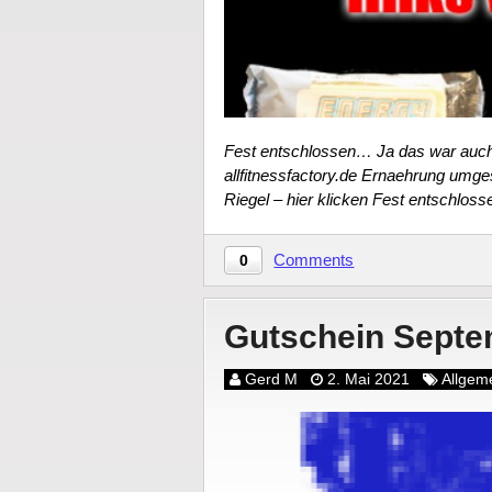
Fest entschlossen… Ja das war auch 
allfitnessfactory.de Ernaehrung umg
Riegel – hier klicken Fest entschlo
Comments
0
Gutschein Septe
Gerd M
2. Mai 2021
Allgem