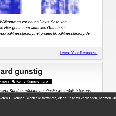
 Willkommen zur neuen News-Seite von
ein Hier gehts zum aktuellen Gutschein:
in/ allfitnessfactory.net protein 80 allfitnessfactory.de
Leave Your Response
ard günstig
gemein
Keine Kommentare
serer Kunden möchten so günstig wie möglich bei uns
 Gold Standard günstig statt des offiziellen
ieten zu können. Wenn Sie fortfahren, diese Seite zu verwenden, nehmen wir
Leave Your Response