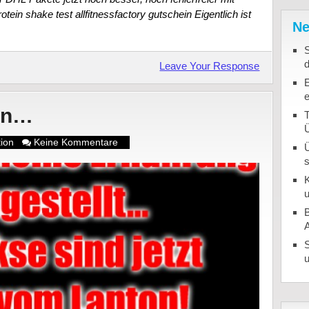
tein shake test allfitnessfactory gutschein Eigentlich ist
Ne
S
Leave Your Response
en…
T
tion
Keine Kommentare
K
u
B
u