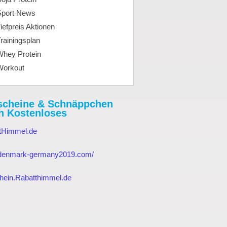
Sport News
iefpreis Aktionen
rainingsplan
Whey Protein
Workout
scheine & Schnäppchen
h Kostenloses
tHimmel.de
//denmark-germany2019.com/
hein.Rabatthimmel.de