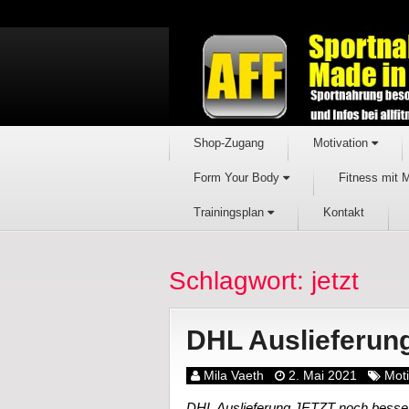
Shop-Zugang
Motivation
Form Your Body
Fitness mit 
Trainingsplan
Kontakt
Schlagwort: jetzt
DHL Auslieferun
Mila Vaeth
2. Mai 2021
Moti
DHL Auslieferung JETZT noch besser 