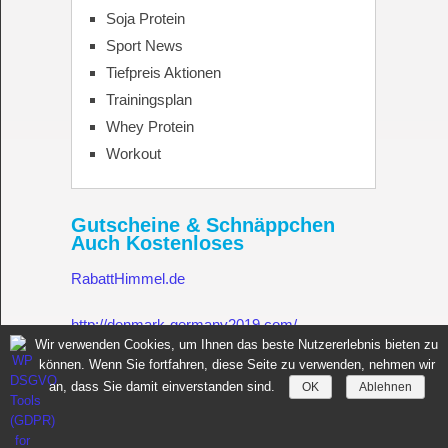
Soja Protein
Sport News
Tiefpreis Aktionen
Trainingsplan
Whey Protein
Workout
Gutscheine & Schnäppchen
Auch Kostenloses
RabattHimmel.de
http://denmark-germany2019.com/
Wir verwenden Cookies, um Ihnen das beste Nutzererlebnis bieten zu
können. Wenn Sie fortfahren, diese Seite zu verwenden, nehmen wir
Gutschein.Rabatthimmel.de
an, dass Sie damit einverstanden sind.
OK
Ablehnen
Sportnahrung für Muskelaufbau Fitness Made in Germany
Copyright © 2026.
All rights reserved.