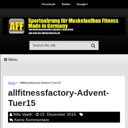
Facebook
Twitter
Google+
Menu
Home
>
Allfitnessfactory-Advent-Tuer15
allfitnessfactory-Advent-
Tuer15
Mila Vaeth
15. Dezember 2015
Keine Kommentare