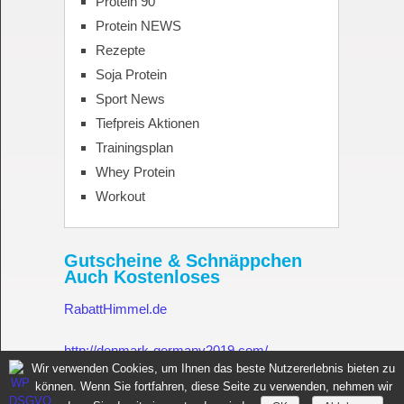
Protein 90
Protein NEWS
Rezepte
Soja Protein
Sport News
Tiefpreis Aktionen
Trainingsplan
Whey Protein
Workout
Gutscheine & Schnäppchen
Auch Kostenloses
RabattHimmel.de
http://denmark-germany2019.com/
Wir verwenden Cookies, um Ihnen das beste Nutzererlebnis bieten zu
können. Wenn Sie fortfahren, diese Seite zu verwenden, nehmen wir
Gutschein.Rabatthimmel.de