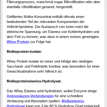
Filterungsprozess, manchmal sogar Mikrofiltration oder aber
ebenfalls Ultrafiltration genannt, hergestellt.
Gefiltertes Molke-Konzentrat enthält oftmals einen
bedeutenden Teil der relevanten Komponenten der
Vollmilchproteine. Der Austausch von Ionen nutzt die
elektrische Spannung, um Eiweiss von Kohlenhydraten und
dem Fett zu trennen, was dann in einem extrem gereinigten
Whey Protein
zur Folge hat.
Molkeprotein-Isolate:
Whey Protein Isolate ist reiner und infolge des niedrigen
Saccharid- und FettAnteils kostbar, was besonders für einer
Gewichtsabnahme sehr hilfreich ist.
Molkeproteineiweiss-Hydrolysat:
Das Whey Eiweiss wird hydrolisiert, wobei Enzyme einige
Aminosäuren-Verbindungen
für eine schnellere
Verdauung und Absorption spalten.
Molkeeiweiss
Hydrolysat
kann von 3 bis 80 % Hydrolyse Grad entwickelt