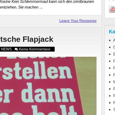
 Rosine Kein Schlemmermaul kann sich den zimtbraunen
entziehen. Sie machen …
Leave Your Response
Ka
utsche Flapjack
C
in NEWS
Keine Kommentare
F
M
P
S