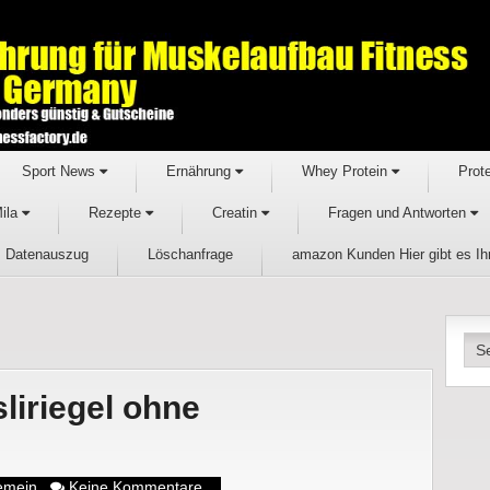
Sport News
Ernährung
Whey Protein
Prot
Mila
Rezepte
Creatin
Fragen und Antworten
Datenauszug
Löschanfrage
amazon Kunden Hier gibt es I
liriegel ohne
gemein
Keine Kommentare