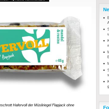
Ne
B
u
K
m
M
S
schrott Hafervoll der Müsliriegel Flapjack ohne
Fo