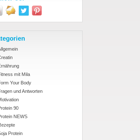
tegorien
Allgemein
reatin
Ernährung
itness mit Mila
Form Your Body
Fragen und Antworten
otivation
rotein 90
Protein NEWS
Rezepte
oja Protein