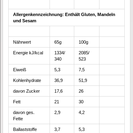
Allergenkennzeichnung: Enthält Gluten, Mandeln
und Sesam
Nährwert
65g
100g
Energie kJ/kcal
1334/
2085/
340
523
Eiweiß
5,3
7,5
Kohlenhydrate
36,9
51,9
davon Zucker
17,6
26
Fett
21
30
davon ges.
2,9
4,2
Fette
Ballaststoffe
3,7
5,3