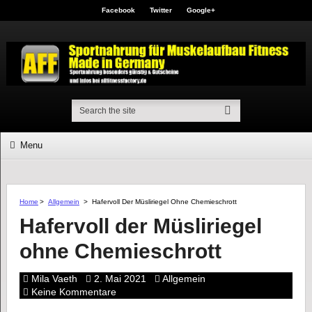
Facebook
Twitter
Google+
Menu
Home
>
Allgemein
>
Hafervoll Der Müsliriegel Ohne Chemieschrott
Hafervoll der Müsliriegel
ohne Chemieschrott
Mila Vaeth
2. Mai 2021
Allgemein
Keine Kommentare