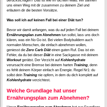
berücksichtigen? Das ist wie im dichten Wald. Wir bahnen
uns einen Weg mit dir zusammen zu deinem Ziel und
erläutern dir die besten Vorsätze.
Was soll ich auf keinen Fall bei einer Diät tun?
Bevor wir damit anfangen, was du auf jeden Fall bei deinem
Ernährungsplan zum Abnehmen
tun sollst, lass uns doch
klären, was ein No Go ist. Bei vielen Bodybuildern auch
normalen Menschen, die einfach abnehmen wollen,
geniesst die
Zero Carb Diät
einen guten Ruf. Das ist ein
Fehler, da du bei dieser
Diät
in eine Sackgasse mit deinem
Workout
gerätst. Der Verzicht auf
Kohlenhydrate
verursacht eine Bremse bei deinem harten
Training
, denn
es fehlt deinem Körper einfach an Energie. Regel Nr1: du
sollst dein
Training
nie opfern, in dem du dich komplett auf
Kohlenhydrate
verzichtest.
Welche Grundlage hat unser
Ernährungsplan zum Abnehmen?
Unser
Ernährungsplan zum Abnehmen
hat zur Grundlage