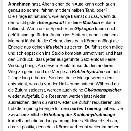
Abnehmen
hast. Aber sicher, dein Auto kann doch auch
genau so schnell fahren mit dem halben Tank, oder?
Die Frage ist natürlich, wie lange kannst du das, wenn du
den wichtigsten
Energiestoff
für deine
Muskeln
einfach
halbierst. Wenn deine Speicher an
Glykogen
kaum noch
gefüllt sind, gerät dein Antrieb ins Stottern, denn in diesem
Moment läufst du die Gefahr, dass dein Körper anfängt die
Energie aus deinen
Muskeln
zu zerren. Du fühlst dich müde
und schleppst dich ins Studio komplett unmotiviert, und hast
den Eindruck, dass jeder ausgeführte Satz einfcah keine
Wirkung bringt. An diesem Punkt muss du den anderen
Weg zu gehen und die Menge an
Kohlenhydraten
einfach
2 Tage lang erhöhen. So dass deine Menge wieder dem
entspricht, was du vor der Halbierung hattest. Während du
die Zufuhr steigerst, werden auch deine
Glykogenspeicher
wieder aufgefüllt. Die Reserven werden jetzt wieder
ausreichen, denn du wirst wieder die Zufuhr reduzieren und
trotzdem genug Energie für dein
hartes Training
haben. Die
zwischeinzeitliche
Erhöhung der Kohlenhydratmenge
kurbelt auch die Verlangsamung deines Stoffwechsels an,
das ist positiv, denn dein Körper verbrennt weiter im hohen