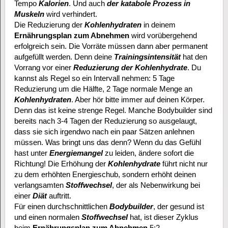
Tempo
Kalorien
. Und auch
der katabole Prozess in
Muskeln
wird verhindert.
Die Reduzierung der
Kohlenhydraten
in deinem
Ernährungsplan zum Abnehmen
wird vorübergehend
erfolgreich sein. Die Vorräte müssen dann aber permanent
aufgefüllt werden. Denn deine
Trainingsintensität
hat den
Vorrang vor einer
Reduzierung der Kohlenhydrate
. Du
kannst als Regel so ein Intervall nehmen: 5 Tage
Reduzierung um die Hälfte, 2 Tage normale Menge an
Kohlenhydraten
. Aber hör bitte immer auf deinen Körper.
Denn das ist keine strenge Regel. Manche Bodybuilder sind
bereits nach 3-4 Tagen der Reduzierung so ausgelaugt,
dass sie sich irgendwo nach ein paar Sätzen anlehnen
müssen. Was bringt uns das denn? Wenn du das Gefühl
hast unter
Energiemangel
zu leiden, ändere sofort die
Richtung! Die Erhöhung der
Kohlenhydrate
führt nicht nur
zu dem erhöhten Energieschub, sondern erhöht deinen
verlangsamten
Stoffwechsel
, der als Nebenwirkung bei
einer
Diät
auftritt.
Für einen durchschnittlichen
Bodybuilder
, der gesund ist
und einen normalen
Stoffwechsel
hat, ist dieser Zyklus
beim
Ernährungsplan zum Abnehmen
5:2