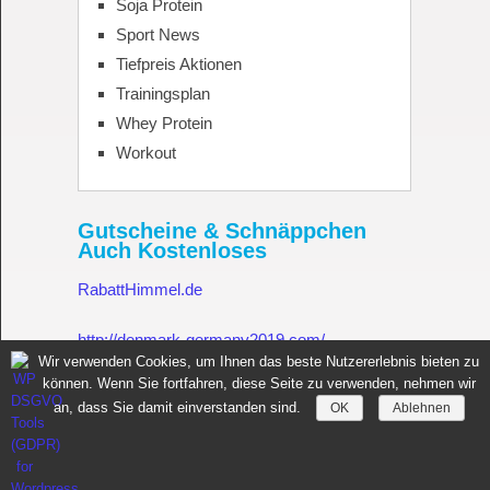
Soja Protein
Sport News
Tiefpreis Aktionen
Trainingsplan
Whey Protein
Workout
Gutscheine & Schnäppchen
Auch Kostenloses
RabattHimmel.de
http://denmark-germany2019.com/
Wir verwenden Cookies, um Ihnen das beste Nutzererlebnis bieten zu
können. Wenn Sie fortfahren, diese Seite zu verwenden, nehmen wir
Gutschein.Rabatthimmel.de
an, dass Sie damit einverstanden sind.
OK
Ablehnen
Sportnahrung für Muskelaufbau Fitness Made in Germany
Copyright © 2026.
All rights reserved.
Copyright by
toptenseo.de