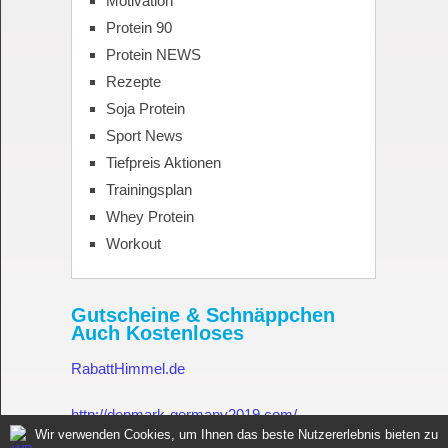
Motivation
Protein 90
Protein NEWS
Rezepte
Soja Protein
Sport News
Tiefpreis Aktionen
Trainingsplan
Whey Protein
Workout
Gutscheine & Schnäppchen
Auch Kostenloses
RabattHimmel.de
http://denmark-germany2019.com/
Wir verwenden Cookies, um Ihnen das beste Nutzererlebnis bieten zu