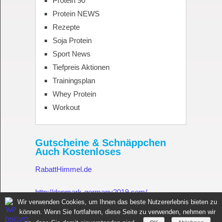
Protein 90
Protein NEWS
Rezepte
Soja Protein
Sport News
Tiefpreis Aktionen
Trainingsplan
Whey Protein
Workout
Gutscheine & Schnäppchen
Auch Kostenloses
RabattHimmel.de
http://denmark-germany2019.com/
Wir verwenden Cookies, um Ihnen das beste Nutzererlebnis bieten zu
können. Wenn Sie fortfahren, diese Seite zu verwenden, nehmen wir
Gutschein.Rabatthimmel.de