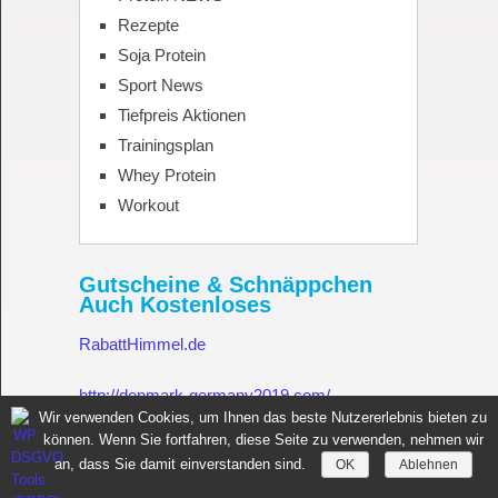
Rezepte
Soja Protein
Sport News
Tiefpreis Aktionen
Trainingsplan
Whey Protein
Workout
Gutscheine & Schnäppchen
Auch Kostenloses
RabattHimmel.de
http://denmark-germany2019.com/
Wir verwenden Cookies, um Ihnen das beste Nutzererlebnis bieten zu
können. Wenn Sie fortfahren, diese Seite zu verwenden, nehmen wir
Gutschein.Rabatthimmel.de
an, dass Sie damit einverstanden sind.
OK
Ablehnen