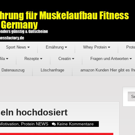
Sport News
Ernährung
Whey Protein
Prot
Mila
Rezepte
Creatin
Fragen und Antworten
Datenauszug
Löschanfrage
amazon Kunden Hier gibt es I
eln hochdosiert
Motivation
,
Protein NEWS
Keine Kommentare