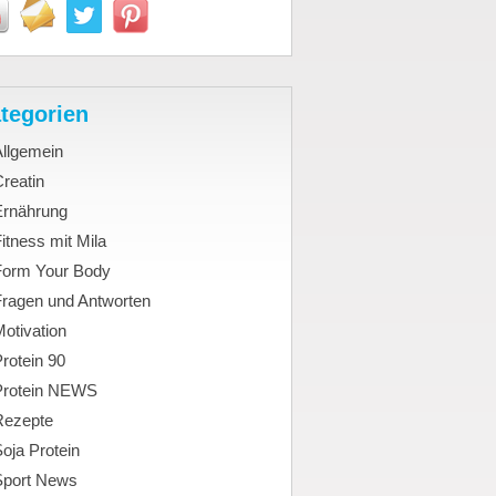
tegorien
Allgemein
reatin
Ernährung
itness mit Mila
Form Your Body
Fragen und Antworten
otivation
rotein 90
Protein NEWS
Rezepte
oja Protein
Sport News