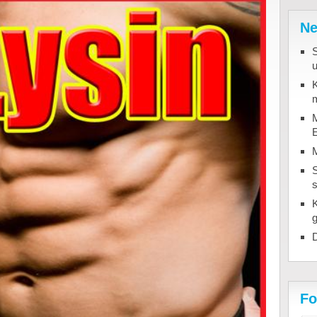
Ne
u
K
m
M
S
D
Fo