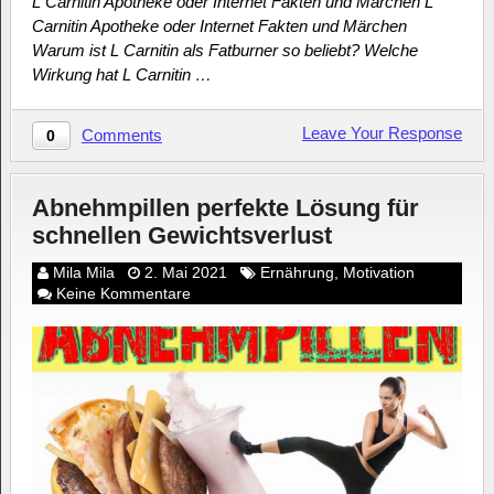
L Carnitin Apotheke oder Internet Fakten und Märchen L
Carnitin Apotheke oder Internet Fakten und Märchen
Warum ist L Carnitin als Fatburner so beliebt? Welche
Wirkung hat L Carnitin …
Leave Your Response
Comments
0
Abnehmpillen perfekte Lösung für
schnellen Gewichtsverlust
Mila Mila
2. Mai 2021
Ernährung
,
Motivation
Keine Kommentare