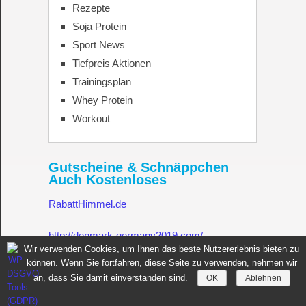
Rezepte
Soja Protein
Sport News
Tiefpreis Aktionen
Trainingsplan
Whey Protein
Workout
Gutscheine & Schnäppchen
Auch Kostenloses
RabattHimmel.de
http://denmark-germany2019.com/
Wir verwenden Cookies, um Ihnen das beste Nutzererlebnis bieten zu
können. Wenn Sie fortfahren, diese Seite zu verwenden, nehmen wir
Gutschein.Rabatthimmel.de
an, dass Sie damit einverstanden sind.
OK
Ablehnen
Sportnahrung für Muskelaufbau Fitness Made in Germany
Copyright © 2026.