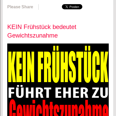
Please Share
KEIN Frühstück bedeutet
Gewichtszunahme