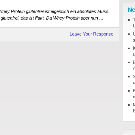
Ne
hey Protein glutenfrei ist eigentlich ein absolutes Muss.
glutenfrei, das ist Fakt. Da Whey Protein aber nun …
T
Leave Your Response
K
u
B
u
K
m
M