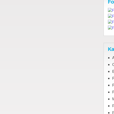
Fo
Ka
C
F
M
P