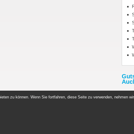
S
T
T
Gut
Auc
Rabat
ieten zu können. Wenn Sie fortfahren, diese Seite zu verwenden, nehmen wir
http:
Gutsc