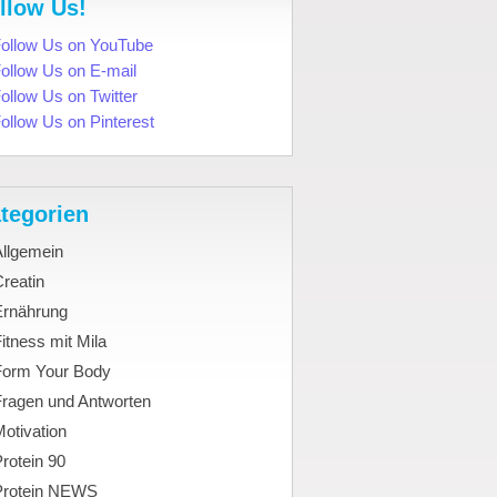
llow Us!
tegorien
Allgemein
reatin
Ernährung
itness mit Mila
Form Your Body
Fragen und Antworten
otivation
rotein 90
Protein NEWS