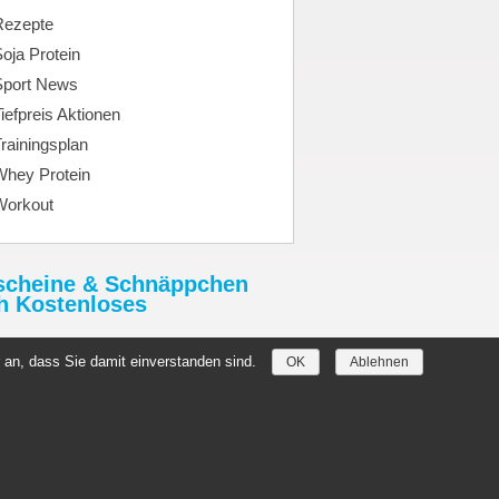
Rezepte
oja Protein
Sport News
iefpreis Aktionen
rainingsplan
Whey Protein
Workout
scheine & Schnäppchen
h Kostenloses
tHimmel.de
 an, dass Sie damit einverstanden sind.
OK
Ablehnen
//denmark-germany2019.com/
hein.Rabatthimmel.de