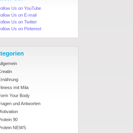
tegorien
Allgemein
reatin
Ernährung
itness mit Mila
Form Your Body
Fragen und Antworten
otivation
rotein 90
Protein NEWS