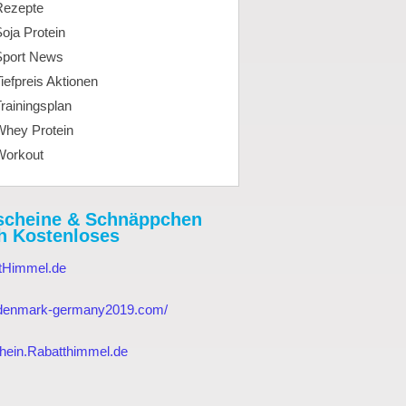
Rezepte
oja Protein
Sport News
iefpreis Aktionen
rainingsplan
Whey Protein
Workout
scheine & Schnäppchen
h Kostenloses
tHimmel.de
//denmark-germany2019.com/
hein.Rabatthimmel.de