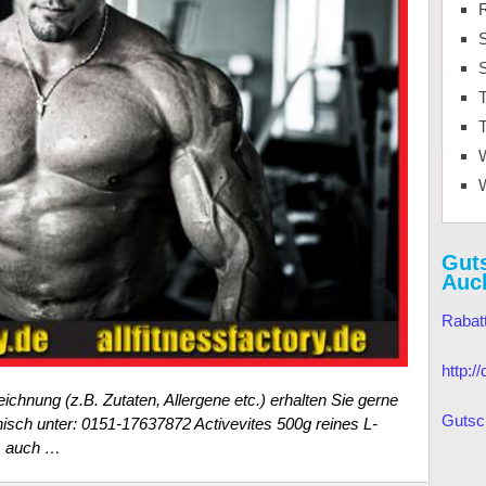
S
T
T
Gut
Auc
Rabat
http:
chnung (z.B. Zutaten, Allergene etc.) erhalten Sie gerne
Gutsc
nisch unter: 0151-17637872 Activevites 500g reines L-
s auch …