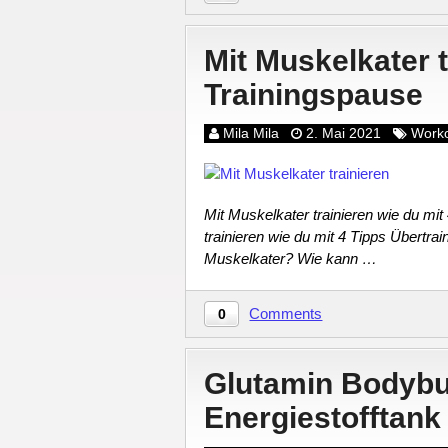
Mit Muskelkater 
Trainingspause
Mila Mila
2. Mai 2021
Work
Mit Muskelkater trainieren wie du mi
trainieren wie du mit 4 Tipps Übertra
Muskelkater? Wie kann …
Comments
0
Glutamin Bodybui
Energiestofftank