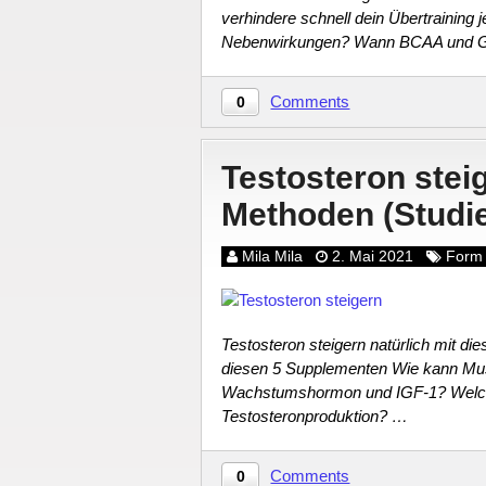
verhindere schnell dein Übertrainin
Nebenwirkungen? Wann BCAA und G
Comments
0
Testosteron stei
Methoden (Studi
Mila Mila
2. Mai 2021
Form
Testosteron steigern natürlich mit di
diesen 5 Supplementen Wie kann Mus
Wachstumshormon und IGF-1? Welch
Testosteronproduktion? …
Comments
0