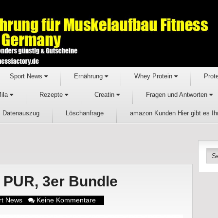
Sport News
Ernährung
Whey Protein
Prot
Mila
Rezepte
Creatin
Fragen und Antworten
Datenauszug
Löschanfrage
amazon Kunden Hier gibt es I
 PUR, 3er Bundle
rt News
Keine Kommentare