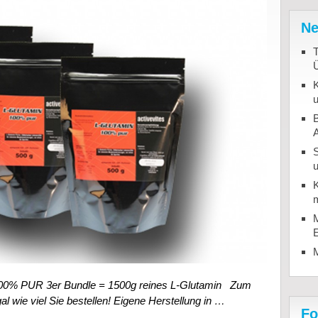
Ne
T
K
u
B
u
K
m
M
 100% PUR 3er Bundle = 1500g reines L-Glutamin Zum
l wie viel Sie bestellen! Eigene Herstellung in …
Fo