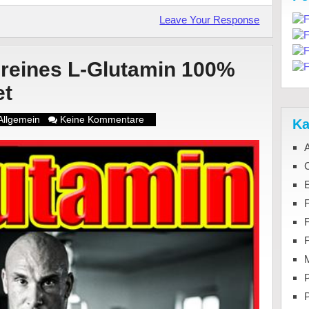
Leave Your Response
 reines L-Glutamin 100%
et
Allgemein
Keine Kommentare
Ka
C
F
M
P