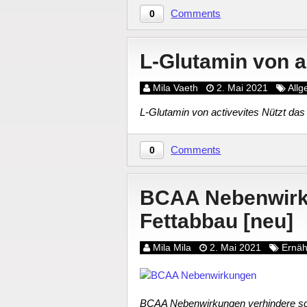
Comments
0
L-Glutamin von a
Mila Vaeth
2. Mai 2021
All
L-Glutamin von activevites Nützt da
Comments
0
BCAA Nebenwirku
Fettabbau [neu]
Mila Mila
2. Mai 2021
Ernä
BCAA Nebenwirkungen verhindere sch