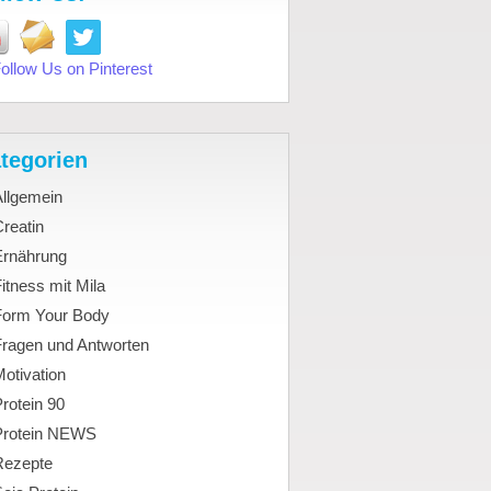
tegorien
Allgemein
reatin
Ernährung
itness mit Mila
Form Your Body
Fragen und Antworten
otivation
rotein 90
Protein NEWS
Rezepte