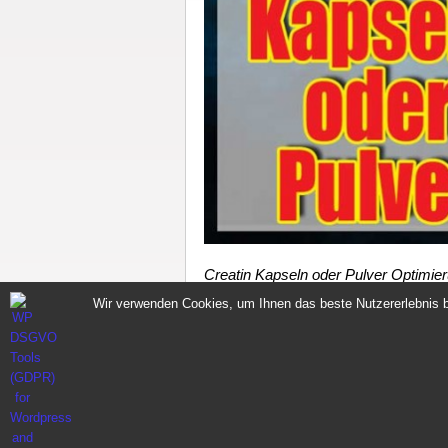
Creatin Kapseln oder Pulver Optimie
Optimierung deines Zellvolumens We
Wir verwenden Cookies, um Ihnen das beste Nutzererlebnis b
bewirkt eine erhöhte Hypertrophie be
Comments
0
Sportnahrung für Muskelaufbau Fitness Made i