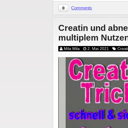
Comments
0
Creatin und abn
multiplem Nutze
Mila Mila
2. Mai 2021
Creat