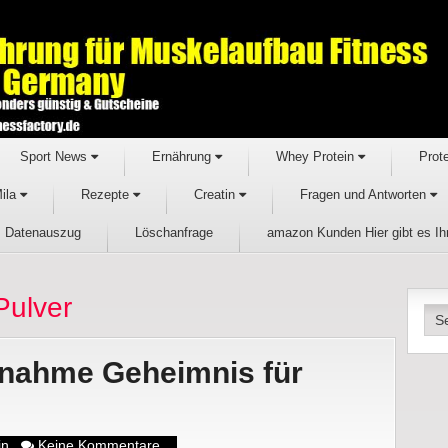
Sport News
Ernährung
Whey Protein
Prot
Mila
Rezepte
Creatin
Fragen und Antworten
Datenauszug
Löschanfrage
amazon Kunden Hier gibt es I
Pulver
nnahme Geheimnis für
in
Keine Kommentare