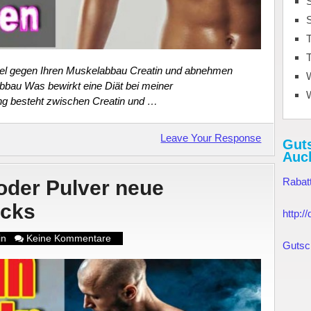
S
T
T
tel gegen Ihren Muskelabbau Creatin und abnehmen
bbau Was bewirkt eine Diät bei meiner
ung besteht zwischen Creatin und …
Leave Your Response
Gut
Auc
Rabat
oder Pulver neue
icks
http:
in
Keine Kommentare
Gutsc