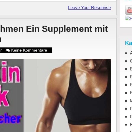
Leave Your Response
ehmen Ein Supplement mit
n
Ka
in
Keine Kommentare
C
F
M
P