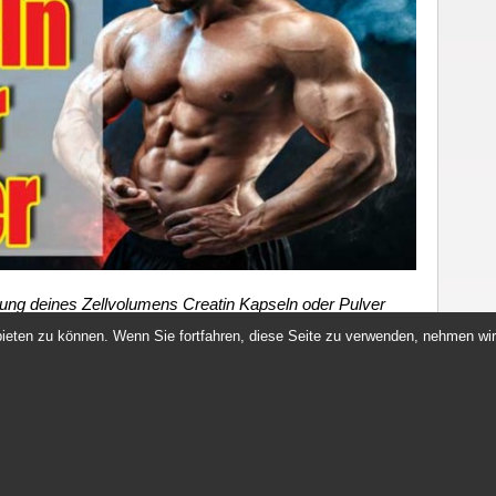
rung deines Zellvolumens Creatin Kapseln oder Pulver
lches Nutzen haben Creatin Kapseln oder Pulver? Was
ieten zu können. Wenn Sie fortfahren, diese Seite zu verwenden, nehmen wir
i einer Muskelzelle? …
Leave Your Response
n Germany
Copyright © 2026. All rights reserved.