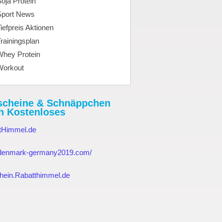
oja Protein
Sport News
iefpreis Aktionen
rainingsplan
Whey Protein
Workout
scheine & Schnäppchen
h Kostenloses
tHimmel.de
//denmark-germany2019.com/
hein.Rabatthimmel.de