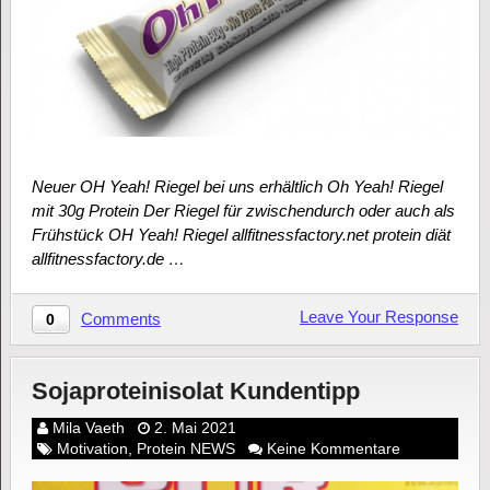
Neuer OH Yeah! Riegel bei uns erhältlich Oh Yeah! Riegel
mit 30g Protein Der Riegel für zwischendurch oder auch als
Frühstück OH Yeah! Riegel allfitnessfactory.net protein diät
allfitnessfactory.de …
Leave Your Response
Comments
0
Sojaproteinisolat Kundentipp
Mila Vaeth
2. Mai 2021
Motivation
,
Protein NEWS
Keine Kommentare