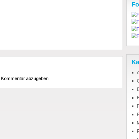
Fo
Ka
n Kommentar abzugeben.
C
F
M
P