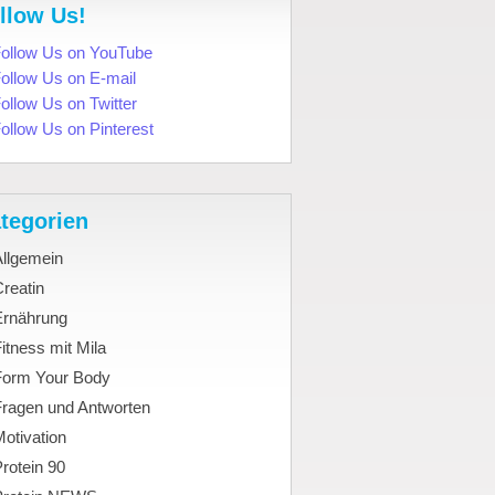
llow Us!
tegorien
Allgemein
reatin
Ernährung
itness mit Mila
Form Your Body
Fragen und Antworten
otivation
rotein 90