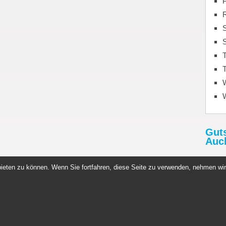
S
T
T
Gut
Auc
Rabat
ieten zu können. Wenn Sie fortfahren, diese Seite zu verwenden, nehmen wir
http:
Gutsc