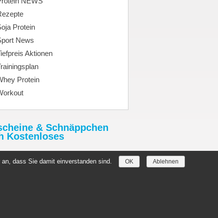
Protein NEWS
Rezepte
oja Protein
Sport News
iefpreis Aktionen
rainingsplan
Whey Protein
Workout
scheine & Schnäppchen
h Kostenloses
tHimmel.de
 an, dass Sie damit einverstanden sind.
OK
Ablehnen
//denmark-germany2019.com/
hein.Rabatthimmel.de