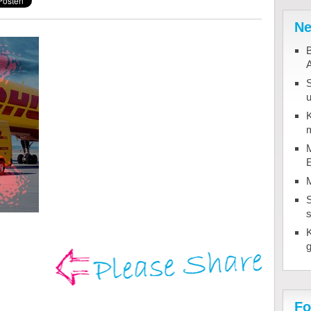
Ne
B
u
K
m
M
S
Fo