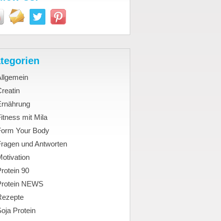
tegorien
Allgemein
reatin
Ernährung
itness mit Mila
Form Your Body
Fragen und Antworten
otivation
rotein 90
Protein NEWS
Rezepte
oja Protein