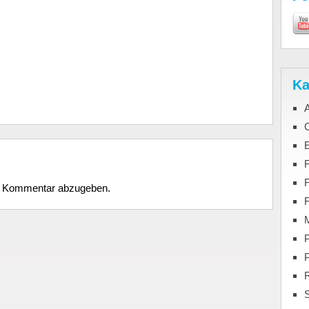
Ka
C
F
n Kommentar abzugeben.
M
P
S