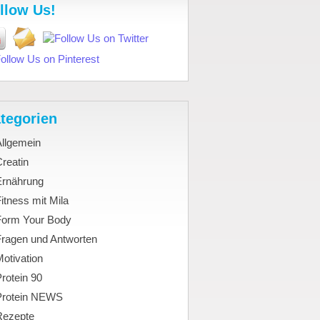
llow Us!
tegorien
Allgemein
reatin
Ernährung
itness mit Mila
Form Your Body
Fragen und Antworten
otivation
rotein 90
Protein NEWS
Rezepte