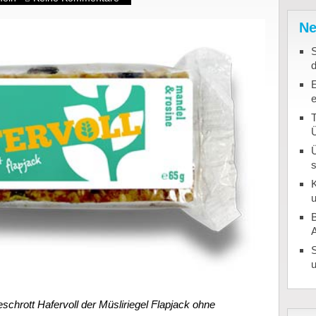
Ne
S
T
K
u
B
u
schrott Hafervoll der Müsliriegel Flapjack ohne