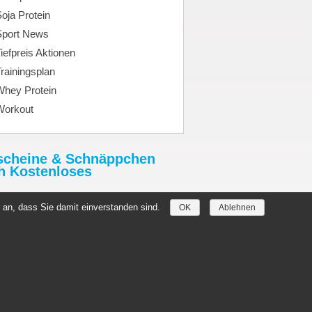
oja Protein
Sport News
iefpreis Aktionen
rainingsplan
Whey Protein
Workout
scheine & Schnäppchen
h Kostenloses
tHimmel.de
 an, dass Sie damit einverstanden sind.
OK
Ablehnen
//denmark-germany2019.com/
hein.Rabatthimmel.de
szug
Löschanfrage
Copyright by
toptenseo.de