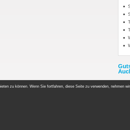
S
T
T
Gut
Auc
Rabat
ieten zu können. Wenn Sie fortfahren, diese Seite zu verwenden, nehmen wir
http:
Gutsc
n Germany
Copyright © 2026. All rights reserved.
News
Sportnahrung
Datenschutz
Impressum
Whey Protein
Kontakt
Datenau