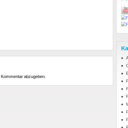
Ka
C
n Kommentar abzugeben.
F
M
P