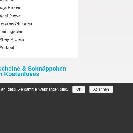
oja Protein
Sport News
iefpreis Aktionen
rainingsplan
Whey Protein
Workout
scheine & Schnäppchen
h Kostenloses
tHimmel.de
 an, dass Sie damit einverstanden sind.
OK
Ablehnen
//denmark-germany2019.com/
hein.Rabatthimmel.de