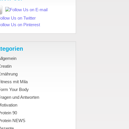
tegorien
Allgemein
reatin
Ernährung
itness mit Mila
Form Your Body
Fragen und Antworten
otivation
rotein 90
Protein NEWS
Rezepte