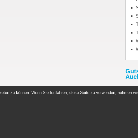
S
T
T
Gut
Auc
Rabat
ieten zu können. Wenn Sie fortfahren, diese Seite zu verwenden, nehmen wir
http:
Gutsc
n Germany
Copyright © 2026. All rights reserved.