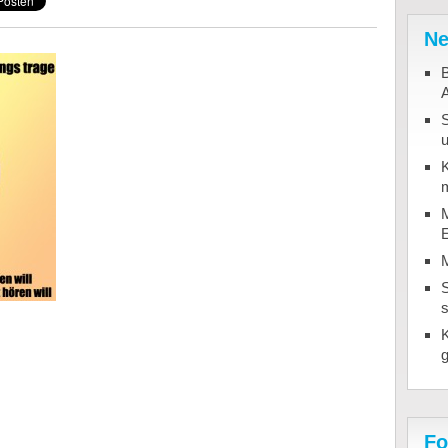
Ne
B
u
K
m
M
S
Fo