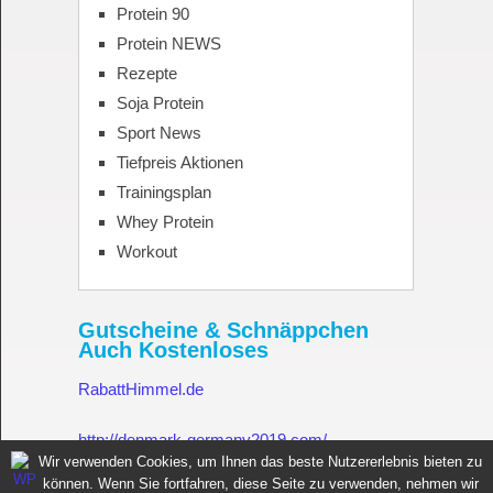
Protein 90
Protein NEWS
Rezepte
Soja Protein
Sport News
Tiefpreis Aktionen
Trainingsplan
Whey Protein
Workout
Gutscheine & Schnäppchen
Auch Kostenloses
RabattHimmel.de
http://denmark-germany2019.com/
Wir verwenden Cookies, um Ihnen das beste Nutzererlebnis bieten zu
können. Wenn Sie fortfahren, diese Seite zu verwenden, nehmen wir
Gutschein.Rabatthimmel.de