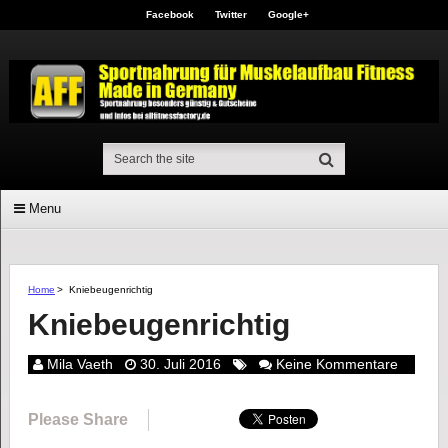
Facebook
Twitter
Google+
Menu
Home
>
Kniebeugenrichtig
Kniebeugenrichtig
Mila Vaeth
30. Juli 2016
Keine Kommentare
Please Share