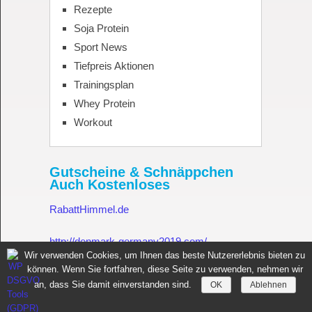
Rezepte
Soja Protein
Sport News
Tiefpreis Aktionen
Trainingsplan
Whey Protein
Workout
Gutscheine & Schnäppchen
Auch Kostenloses
RabattHimmel.de
http://denmark-germany2019.com/
Wir verwenden Cookies, um Ihnen das beste Nutzererlebnis bieten zu
können. Wenn Sie fortfahren, diese Seite zu verwenden, nehmen wir
Gutschein.Rabatthimmel.de
an, dass Sie damit einverstanden sind.
OK
Ablehnen