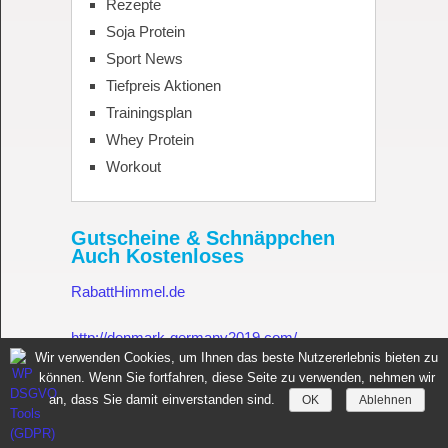
Rezepte
Soja Protein
Sport News
Tiefpreis Aktionen
Trainingsplan
Whey Protein
Workout
Gutscheine & Schnäppchen
Auch Kostenloses
RabattHimmel.de
http://denmark-germany2019.com/
Wir verwenden Cookies, um Ihnen das beste Nutzererlebnis bieten zu
können. Wenn Sie fortfahren, diese Seite zu verwenden, nehmen wir
Gutschein.Rabatthimmel.de
an, dass Sie damit einverstanden sind.
OK
Ablehnen
Sportnahrung für Muskelaufbau Fitness Made in Germany
Copyright © 2026.