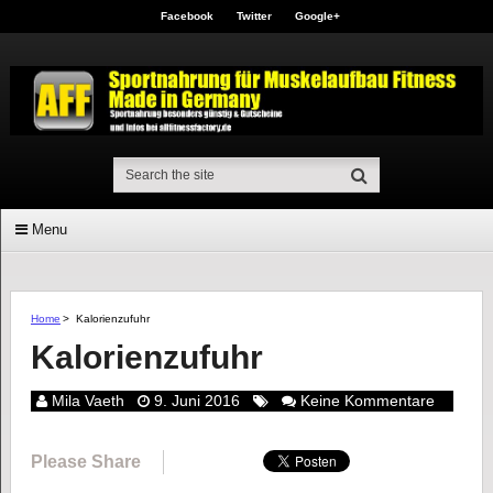
Facebook
Twitter
Google+
Menu
Home
>
Kalorienzufuhr
Kalorienzufuhr
Mila Vaeth
9. Juni 2016
Keine Kommentare
Please Share