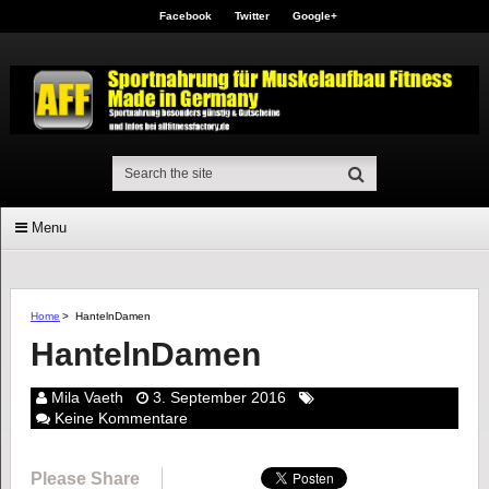
Facebook
Twitter
Google+
Menu
Home
>
HantelnDamen
HantelnDamen
Mila Vaeth
3. September 2016
Keine Kommentare
Please Share