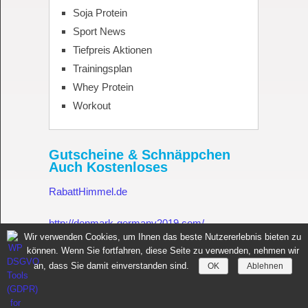
Soja Protein
Sport News
Tiefpreis Aktionen
Trainingsplan
Whey Protein
Workout
Gutscheine & Schnäppchen
Auch Kostenloses
RabattHimmel.de
http://denmark-germany2019.com/
Wir verwenden Cookies, um Ihnen das beste Nutzererlebnis bieten zu
können. Wenn Sie fortfahren, diese Seite zu verwenden, nehmen wir
Gutschein.Rabatthimmel.de
an, dass Sie damit einverstanden sind.
OK
Ablehnen
Sportnahrung für Muskelaufbau Fitness Made in Germany
Copyright © 2026.
All rights reserved.