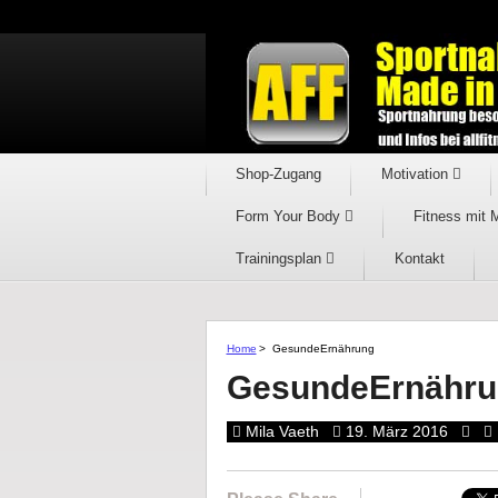
Shop-Zugang
Motivation
Form Your Body
Fitness mit 
Trainingsplan
Kontakt
Home
>
GesundeErnährung
GesundeErnähru
Mila Vaeth
19. März 2016