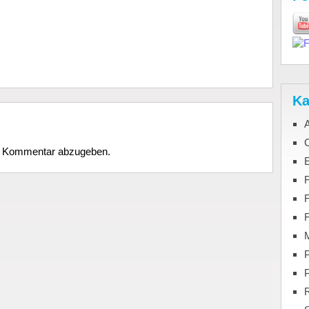
Ka
C
n Kommentar abzugeben.
F
M
P