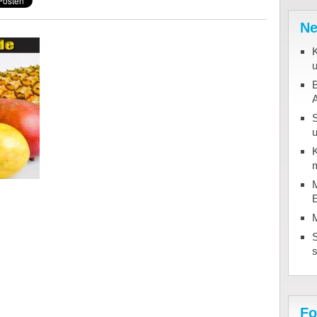
Ne
K
u
B
u
K
m
M
S
Fo