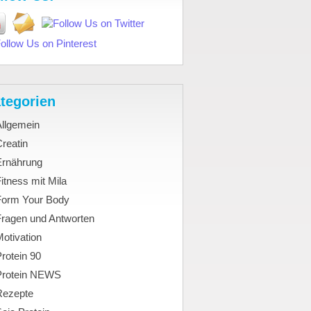
tegorien
Allgemein
reatin
Ernährung
itness mit Mila
Form Your Body
Fragen und Antworten
otivation
rotein 90
Protein NEWS
Rezepte