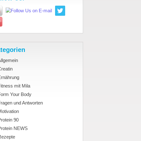
tegorien
Allgemein
reatin
Ernährung
itness mit Mila
Form Your Body
Fragen und Antworten
otivation
rotein 90
Protein NEWS
Rezepte