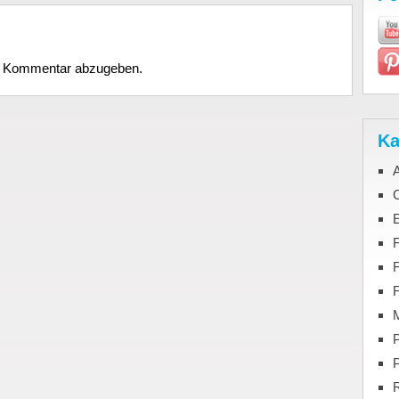
n Kommentar abzugeben.
Ka
C
F
M
P