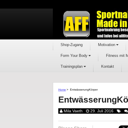
Shop-Zugang
Motivation
Form Your Body
Fitness mit 
Trainingsplan
Kontakt
Home
>
EntwässerungKörper
EntwässerungKö
Mila Vaeth
29. Juli 2016