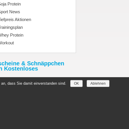
oja Protein
Sport News
iefpreis Aktionen
rainingsplan
Whey Protein
Workout
scheine & Schnäppchen
h Kostenloses
tHimmel.de
 an, dass Sie damit einverstanden sind.
OK
Ablehnen
//denmark-germany2019.com/
hein.Rabatthimmel.de
szug
Löschanfrage
Copyright by
toptenseo.de