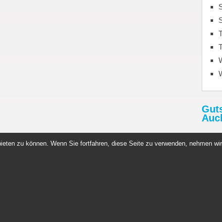
S
T
T
Gut
Auc
Rabat
ieten zu können. Wenn Sie fortfahren, diese Seite zu verwenden, nehmen wir
http:
Gutsc
n Germany
Copyright © 2026. All rights reserved.
News
Sportnahrung
Datenschutz
Impressum
Whey Protein
Kontakt
Datenau