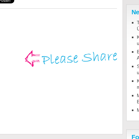
Ne
T
K
u
B
u
K
m
M
Fo