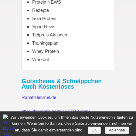
Protein NEWS
Rezepte
Soja Protein
Sport News
Tiefpreis Aktionen
Trainingsplan
Whey Protein
Workout
Gutscheine & Schnäppchen
Auch Kostenloses
RabattHimmel.de
http://denmark-germany2019.com/
Wir verwenden Cookies, um Ihnen das beste Nutzererlebnis bieten zu
können. Wenn Sie fortfahren, diese Seite zu verwenden, nehmen wir
Gutschein.Rabatthimmel.de
an, dass Sie damit einverstanden sind.
OK
Ablehnen