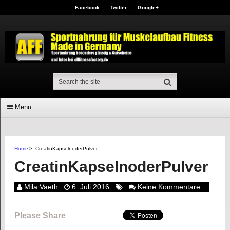
Facebook
Twitter
Google+
Menu
Home
>
CreatinKapselnoderPulver
CreatinKapselnoderPulver
Mila Vaeth
6. Juli 2016
Keine Kommentare
Please Share