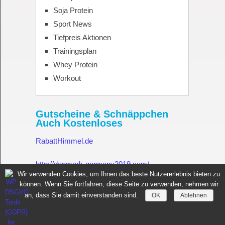
Soja Protein
Sport News
Tiefpreis Aktionen
Trainingsplan
Whey Protein
Workout
Gutscheine & Schnäppchen
Auch Kostenloses
RabattHimmel.de
http://denmark-germany2019.com/
Wir verwenden Cookies, um Ihnen das beste Nutzererlebnis bieten zu
können. Wenn Sie fortfahren, diese Seite zu verwenden, nehmen wir
Gutschein.Rabatthimmel.de
an, dass Sie damit einverstanden sind.
OK
Ablehnen
Sportnahrung für Muskelaufbau Fitness Made in Germany
Copyright © 2026.
All rights reserved.