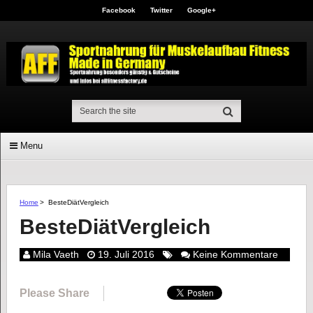
Facebook
Twitter
Google+
Menu
Home
>
BesteDiätVergleich
BesteDiätVergleich
Mila Vaeth
19. Juli 2016
Keine Kommentare
Please Share