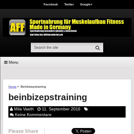
Facebook
Twitter
Google+
Menu
Home
>
Beinbizepstraining
beinbizepstraining
Mila Vaeth
11. September 2016
Keine Kommentare
Please Share