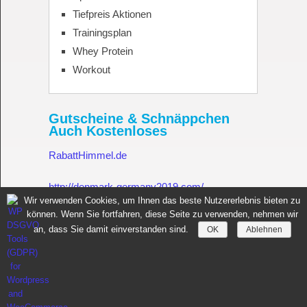
Tiefpreis Aktionen
Trainingsplan
Whey Protein
Workout
Gutscheine & Schnäppchen
Auch Kostenloses
RabattHimmel.de
http://denmark-germany2019.com/
Wir verwenden Cookies, um Ihnen das beste Nutzererlebnis bieten zu
können. Wenn Sie fortfahren, diese Seite zu verwenden, nehmen wir
Gutschein.Rabatthimmel.de
an, dass Sie damit einverstanden sind.
OK
Ablehnen
Sportnahrung für Muskelaufbau Fitness Made in Germany
Copyright © 2026.
All rights reserved.
Copyright by
toptenseo.de
News
Sportnahrung
Datenschutz
Impressum
Whey Protein
Kontakt
Datenauszug
Löschanfrage