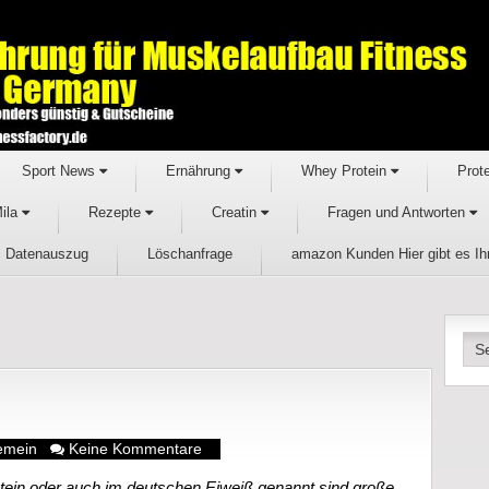
Sport News
Ernährung
Whey Protein
Prot
Mila
Rezepte
Creatin
Fragen und Antworten
Datenauszug
Löschanfrage
amazon Kunden Hier gibt es I
gemein
Keine Kommentare
otein oder auch im deutschen Eiweiß genannt sind große