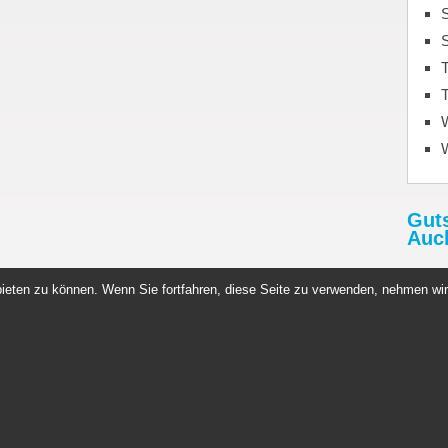
S
T
T
Gut
Auc
Rabat
ieten zu können. Wenn Sie fortfahren, diese Seite zu verwenden, nehmen wir
http:
Gutsc
n Germany
Copyright © 2026. All rights reserved.
News
Sportnahrung
Datenschutz
Impressum
Whey Protein
Kontakt
Datenau