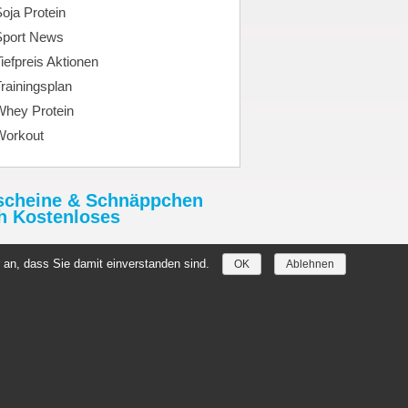
oja Protein
Sport News
iefpreis Aktionen
rainingsplan
Whey Protein
Workout
scheine & Schnäppchen
h Kostenloses
tHimmel.de
 an, dass Sie damit einverstanden sind.
OK
Ablehnen
//denmark-germany2019.com/
hein.Rabatthimmel.de
szug
Löschanfrage
Copyright by
toptenseo.de