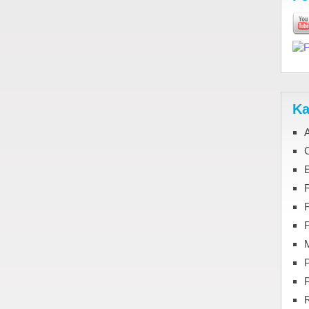
Ka
C
F
M
P