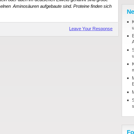
zelnen Aminosäuren aufgebaute sind. Proteine finden sich
Ne
K
u
Leave Your Response
B
u
K
m
M
S
Fo