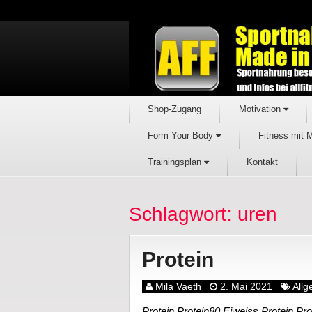
Shop-Zugang
Motivation
Form Your Body
Fitness mit 
Trainingsplan
Kontakt
Schlagwort: uren
Protein
Mila Vaeth
2. Mai 2021
All
Protein Protein80 Eiweiss Protein Pr