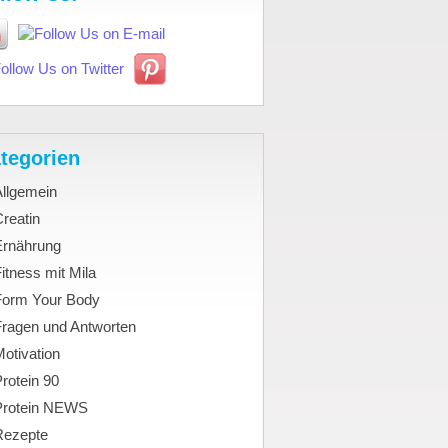
tegorien
Allgemein
reatin
Ernährung
itness mit Mila
Form Your Body
Fragen und Antworten
otivation
rotein 90
Protein NEWS
Rezepte